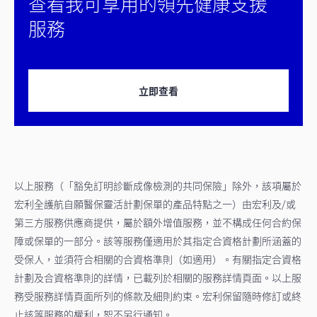
查看我可享用的領先健康支援
服務
立即查看
以上服務（「豁免訂明診斷成像檢測的共同保險」除外，該項屬於
宏利全護航自願醫保靈活計劃保單的產品特點之一）由宏利及/或
第三方服務供應商提供，屬於額外增值服務，並不構成任何合約保
障或保單的一部分。該等服務僅適用於其指定合資格計劃所涵蓋的
受保人，並須符合相關的合資格準則（如適用）。有關指定合資格
計劃及合資格準則的詳情，已載列於相關的服務詳情頁面。以上服
務受服務詳情頁面所列的條款及細則約束。宏利保留隨時修訂或終
止該等服務的權利，恕不另行通知。