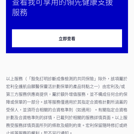
查看我可享用的領先健康支援
服務
立即查看
以上服務（「豁免訂明診斷成像檢測的共同保險」除外，該項屬於
宏利全護航自願醫保靈活計劃保單的產品特點之一）由宏利及/或
第三方服務供應商提供，屬於額外增值服務，並不構成任何合約保
障或保單的一部分。該等服務僅適用於其指定合資格計劃所涵蓋的
受保人，並須符合相關的合資格準則（如適用）。有關指定合資格
計劃及合資格準則的詳情，已載列於相關的服務詳情頁面。以上服
務受服務詳情頁面所列的條款及細則約束。宏利保留隨時修訂或終
止該等服務的權利，恕不另行通知。