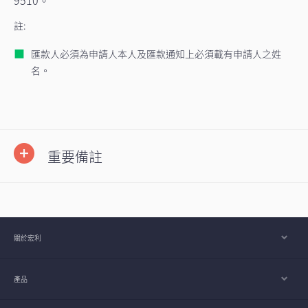
9510。
註:
匯款人必須為申請人本人及匯款通知上必須載有申請人之姓
名。
重要備註
關於宏利
產品