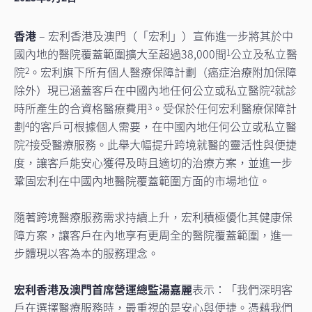
香港
– 宏利香港及澳門（「宏利」）宣佈進一步將其於中
國內地的醫院覆蓋範圍擴大至超過38,000間
公立及私立醫
1
院
。宏利旗下所有個人醫療保障計劃（癌症治療附加保障
2
除外）現已涵蓋客戶在中國內地任何公立或私立醫院
就診
2
時所產生的合資格醫療費用
。受保於任何宏利醫療保障計
3
劃
的客戶可根據個人需要，在中國內地任何公立或私立醫
4
院
接受醫療服務。此舉大幅提升跨境就醫的靈活性與便捷
2
度，讓客戶能安心獲得及時且適切的治療方案，並進一步
鞏固宏利在中國內地醫院覆蓋範圍方面的市場地位。
隨著跨境醫療服務需求持續上升，宏利積極優化其健康保
障方案，讓客戶在內地享有更周全的醫院覆蓋範圍，進一
步體現以客為本的服務理念。
宏利香港及澳門首席營運總監湯嘉麗
表示：「我們深明客
戶在選擇醫療服務時，最重視的是安心與便捷。憑藉我們