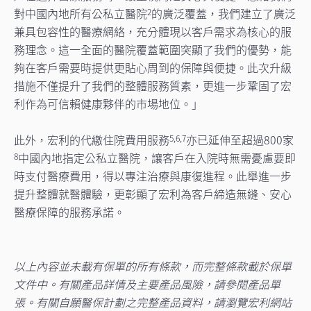
對中國內地所有公私立醫院
的廣泛覆蓋，我們建立了廣泛
2
兼具包容性的醫療網絡，充分體現以客戶需求為核心的服
務理念。這一全面的醫院覆蓋範圍突顯了我們的優勢，能
夠在客戶需要時提供更貼心周到的保障與便捷。此次升級
措施不僅提升了我們的整體服務質素，更進一步鞏固了宏
利作為可信賴健康夥伴的市場地位。」
此外，宏利的代繳住院費用服務
亦已延伸至超過800家
5,6,7
中國內地指定公私立醫院，讓客戶在入院時無需憂慮要即
8
時支付醫療費用，得以專注治療與康復進程。此舉進一步
提升整體就醫體驗，更彰顯了宏利為客戶締造無縫、安心
醫療保障的服務承諾。
以上內容並未載有保單的所有條款，而完整條款載於保單
文件中。有關產品詳情及主要產品風險，請參閱產品單
張。有關自願醫保計劃之完整產品資料，請瀏覽宏利網站