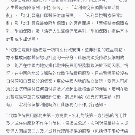
人生醫療保障系列／附加保障」、「宏利晉悅自願醫保靈活計
劃」、「宏利晉逸自願醫保附加保障」、「宏利晉悅醫療保障計
劃」及「宏利晉逸醫療附加保障」的客戶而設。「晉領醫療保障系
列／附加保障」及「活亮人生醫療保障系列／附加保障」提供基本
計劃或附加保障。
代繳住院費用服務是一項特別行政安排，並非計劃的產品特點，
6
亦不構成自願醫保認可計劃的一部分，此服務須受條款及細則約
束。能否在中國內地安排代繳住院費用服務將取決於不同因素／情
況。在中國內地公立醫院的代繳住院費用服務，目前暫適用於沒有
自付額和自費部分的個案。至於中國內地的私立醫院，受保人可能
須於出院時繳付任何自付額及／或超出批核金額的淨額。宏利在收
到醫院帳單並完成理賠評估後，將通知客戶須支付的差額（如
有）。宏利保留權利隨時終止此服務而不作另行通知。
代繳住院費用服務由第三方提供。宏利對該第三方服務的可用性
7
及／或任何服務不作任何陳述、保證或承諾。宏利對保單持有人或
受保人因該第三方及／或其代理所提供的服務（包括但不限於代繳