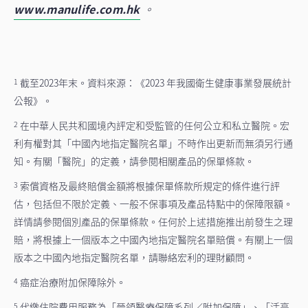
www.manulife.com.hk
。
截至2023年末。資料來源：《2023 年我國衛生健康事業發展統計
1
公報》。
在中華人民共和國境內評定和受監管的任何公立和私立醫院。宏
2
利有權對其「中國內地指定醫院名單」不時作出更新而無須另行通
知。有關「醫院」的定義，請參閱相關產品的保單條款。
索償資格及最終賠償金額將根據保單條款所規定的條件進行評
3
估，包括但不限於定義、一般不保事項及產品特點中的保障限額。
詳情請參閱個別產品的保單條款。任何於上述措施推出前發生之理
賠，將根據上一個版本之中國內地指定醫院名單賠償。有關上一個
版本之中國內地指定醫院名單，請聯絡宏利的理財顧問。
癌症治療附加保障除外。
4
代繳住院費用服務為「晉領醫療保障系列／附加保障」、「活亮
5