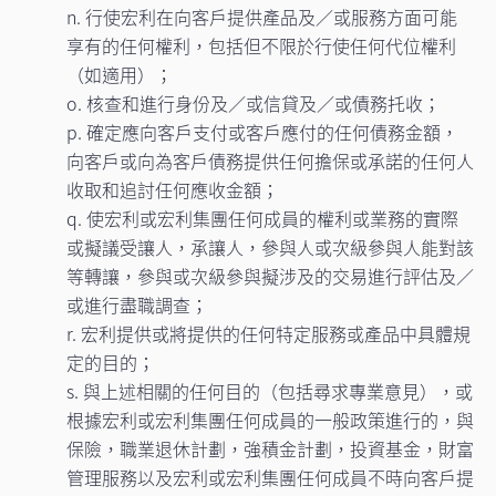
n. 行使宏利在向客戶提供產品及／或服務方面可能
享有的任何權利，包括但不限於行使任何代位權利
（如適用）；
o. 核查和進行身份及／或信貸及／或債務托收；
p. 確定應向客戶支付或客戶應付的任何債務金額，
向客戶或向為客戶債務提供任何擔保或承諾的任何人
收取和追討任何應收金額；
q. 使宏利或宏利集團任何成員的權利或業務的實際
或擬議受讓人，承讓人，參與人或次級參與人能對該
等轉讓，參與或次級參與擬涉及的交易進行評估及／
或進行盡職調查；
r. 宏利提供或將提供的任何特定服務或產品中具體規
定的目的；
s. 與上述相關的任何目的（包括尋求專業意見），或
根據宏利或宏利集團任何成員的一般政策進行的，與
保險，職業退休計劃，強積金計劃，投資基金，財富
管理服務以及宏利或宏利集團任何成員不時向客戶提