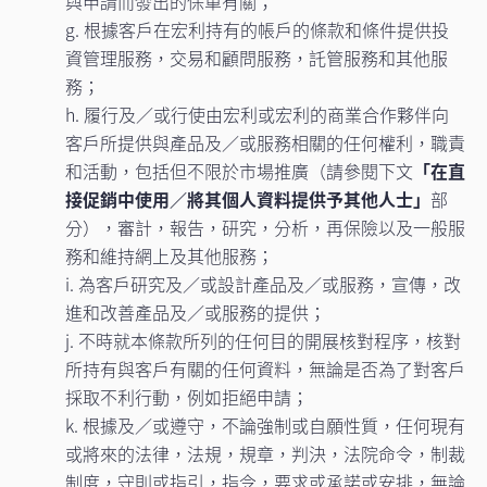
與申請而發出的保單有關；
g. 根據客戶在宏利持有的帳戶的條款和條件提供投
資管理服務，交易和顧問服務，託管服務和其他服
務；
h. 履行及／或行使由宏利或宏利的商業合作夥伴向
客戶所提供與產品及／或服務相關的任何權利，職責
和活動，包括但不限於市場推廣（請參閱下文
「在直
接促銷中使用／將其個人資料提供予其他人士」
部
分），審計，報告，研究，分析，再保險以及一般服
務和維持網上及其他服務；
i. 為客戶研究及／或設計產品及／或服務，宣傳，改
進和改善產品及／或服務的提供；
j. 不時就本條款所列的任何目的開展核對程序，核對
所持有與客戶有關的任何資料，無論是否為了對客戶
採取不利行動，例如拒絕申請；
k. 根據及／或遵守，不論強制或自願性質，任何現有
或將來的法律，法規，規章，判決，法院命令，制裁
制度，守則或指引，指令，要求或承諾或安排，無論