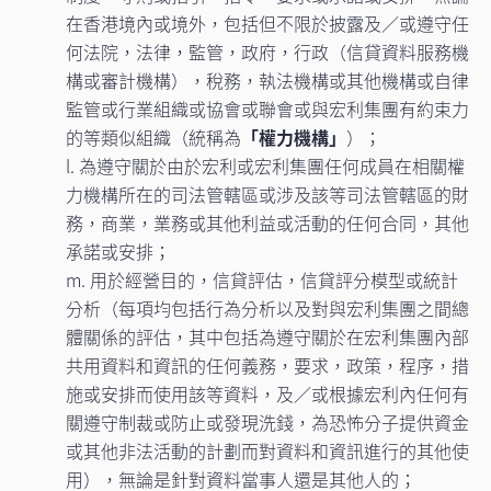
在香港境內或境外，包括但不限於披露及／或遵守任
何法院，法律，監管，政府，行政（信貸資料服務機
構或審計機構），稅務，執法機構或其他機構或自律
監管或行業組織或協會或聯會或與宏利集團有約束力
的等類似組織（統稱為
「權力機構」
）；
l. 為遵守關於由於宏利或宏利集團任何成員在相關權
力機構所在的司法管轄區或涉及該等司法管轄區的財
務，商業，業務或其他利益或活動的任何合同，其他
承諾或安排；
m. 用於經營目的，信貸評估，信貸評分模型或統計
分析（每項均包括行為分析以及對與宏利集團之間總
體關係的評估，其中包括為遵守關於在宏利集團內部
共用資料和資訊的任何義務，要求，政策，程序，措
施或安排而使用該等資料，及／或根據宏利內任何有
關遵守制裁或防止或發現洗錢，為恐怖分子提供資金
或其他非法活動的計劃而對資料和資訊進行的其他使
用），無論是針對資料當事人還是其他人的；