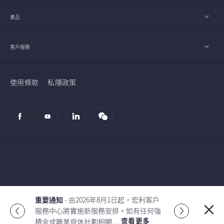
產品
客戶服務
使用條款
私隱政策
© 2002-2026 宏利人壽保險（國際）有限公司
宏利香港及澳門近日發現有偽冒宏利名義
發出的欺詐電郵。該等電郵顯示寄件人
Global
查看更多
為：
香港MAFIEL
<
mafiel.
...