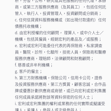
析，分發，公布，研究或其他服務的任何代理，承辦
商，或第三方服務供應商（及其員工），包括任何託
管人，執行人，投資管理人，投資顧問或分銷商；
c. 任何信貸資料服務機構或（如出現付款違約）任何
債務托收機構；
d. 由宏利授權的任何顧問， 理算人，或中介人士／
機構，包括其僱員，經銷宏利的產品及／或服務；
e. 宏利或宏利可能委任代表的再保險商，私家調查
員，醫院，診所，化驗所，技術人員，保險商和醫療
服務供應商，理賠師，法律顧問和財務顧問；
f. 慈善或非牟利機構；
g. 客戶的僱主；
h. 第三方財務機構，保險公司，信用卡公司，證券
及投資服務供應商，第三方獎賞，顧客忠誠，合作品
牌或優惠計劃供應商或商號，或已向宏利或宏利集團
任何成員承諾將對該等資料保密的任何人士；
i. 宏利或宏利集團的權利或業務的任何實際或擬議受
讓人，承讓人，參與人或次級參與人；