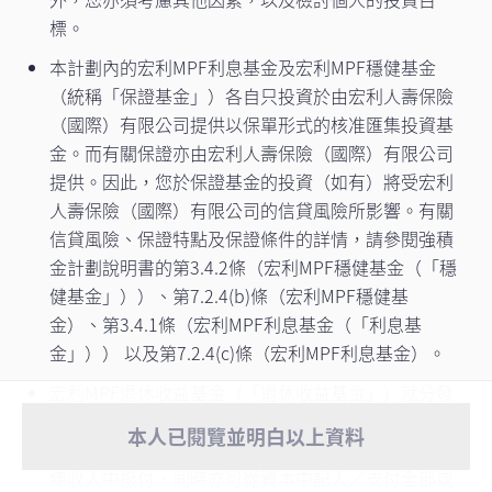
標。
本計劃內的宏利MPF利息基金及宏利MPF穩健基金
（統稱「保證基金」）各自只投資於由宏利人壽保險
（國際）有限公司提供以保單形式的核准匯集投資基
金。而有關保證亦由宏利人壽保險（國際）有限公司
提供。因此，您於保證基金的投資（如有）將受宏利
人壽保險（國際）有限公司的信貸風險所影響。有關
信貸風險、保證特點及保證條件的詳情，請參閱強積
金計劃說明書的第3.4.2條（宏利MPF穩健基金（「穩
健基金」））、第7.2.4(b)條（宏利MPF穩健基
金）、第3.4.1條（宏利MPF利息基金（「利息基
金」）） 以及第7.2.4(c)條（宏利MPF利息基金）。
宏利MPF退休收益基金（「退休收益基金」）就分發
派息、派息頻次及派息金額／派息率概不提供任何保
重要通知
- 由2026年8月1日起，宏利客戶
本人已閱覽並明白以上資料
證。派息可從基金的已變現之資本增值、資本及／或
服務中心將實施新服務安排。如有任何強
查看更多
總收入中撥付，同時亦可從資本中記入／支付全部或
積金或職業退休計劃相關 ...