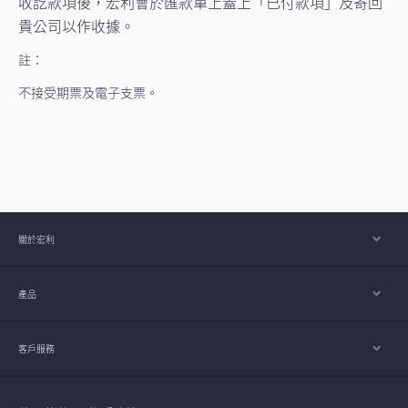
收訖款項後，宏利會於匯款單上蓋上「已付款項」及寄回
貴公司以作收據。
註：
不接受期票及電子支票。
關於宏利
產品
客戶服務