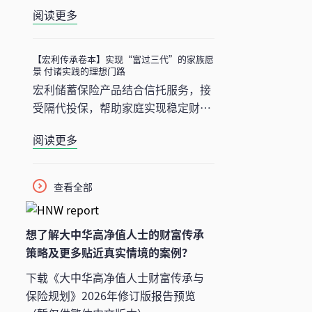
势: 揭示保险传承在法律效力丶费用
阅读更多
和隐私保护方面的优势，助你实现财
富代代相传。
【宏利传承卷本】实现“富过三代”的家族愿
景 付诸实践的理想门路
宏利储蓄保险产品结合信托服务，接
受隔代投保，帮助家庭实现稳定财富
传承和长远规划，避免婚姻和债务问
阅读更多
题干扰，了解更多财富传承产品的好
处。
查看全部
想了解大中华高净值人士的财富传承
策略及更多贴近真实情境的案例？
下载《大中华高净值人士财富传承与
保险规划》2026年修订版报告预览