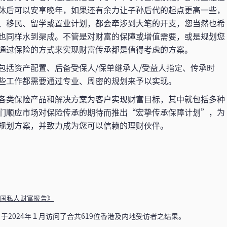
休后可以安享晚年，如果还有余力让子孙后代的起点更高一些，
、移民、留学或置业计划，都会牵涉到大笔的开支，您当然也希
也同样水到渠成。不管是对财富的保障或增值需要，或是规划您
通过保险的方式来实现财富传承都是值得考虑的方案。
包括资产配置、后备受保人/保单继承人/受益人指定、传承时
些工作都需要通过专业、周密的规划来予以实现。
各类保险产品和解决方案为客户实现财富目标，其中就包括多种
们顺应市场对保险传承的期待而推出“宏挚传承保障计划”，为
规划方案，并致力成为您可以信赖的理财伙伴。
3中国私人财富报告》
于2024年１月访问了合共619位香港及内地受访者之结果。