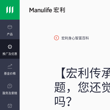
产品
宏利身心智富百科
推广及优惠
【
宏利传
基金价格
题，您还
服务及索赔
吗？