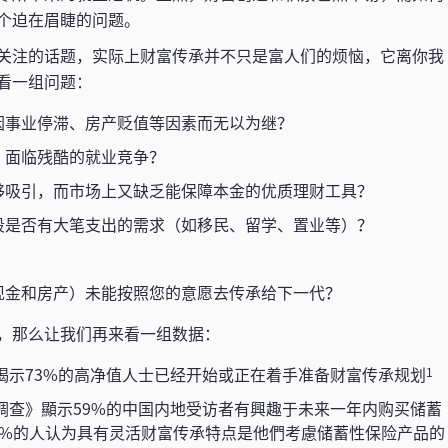
个迫在眉睫的问题。
关注的话题，实际上财富传承并不只是富人们的烦恼，它离你我
看一组问题：
因事业停滞、房产贬值等因素而无以为继？
，面临残酷的就业竞争？
够吸引，而市场上又缺乏能保障本金的优质理财工具？
段是否有大笔支出的需求（如移民、留学、置业等）？
？
现金和房产）未能按照您的意愿去传承给下一代？
，那么让我们再来看一组数据：
》揭示73%的高净值人士已经开始或正在着手准备财富传承规划
1
场调查》顯示59%的中国内地受访者有興趣于未来一年内购买储蓄
0%的人认为具有灵活财富传承特点是他們考慮储蓄性保险产品的