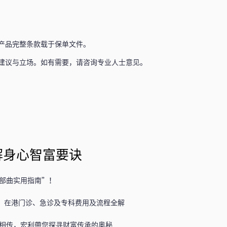
产品完整条款载于保单文件。
建议与立场。如有需要，请咨询专业人士意见。
解身心智富要诀
部曲实用指南”！
】在港门诊、急诊及专科费用及流程全解
相传，宏利帶您探寻财富传承的奥秘