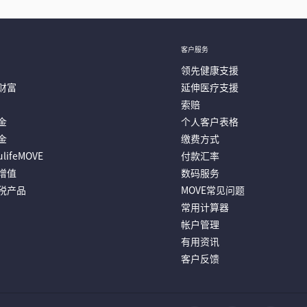
客户服务
领先健康支援
财富
延伸医疗支援
索赔
金
个人客户表格
金
缴费方式
lifeMOVE
付款汇率
增值
数码服务
税产品
MOVE常见问题
常用计算器
帐户管理
有用资讯
中心将实施新服务安排。如有任何强积金或职业退休计划相关问题，请拨打客
更多
客户反馈
港）有限公司的客户服务中心将迁至香港九龙观塘海滨道83号宏利大楼23楼