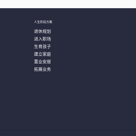
人生阶段方案
退休规划
进入职场
生育孩子
建立家庭
置业安居
拓展业务
户服务热线寻求协助，或通过热线预约会面。
查
。
此中心提供与宏利智晰投资服务帐户 ...