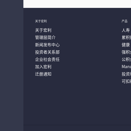
关于宏利
产品
关于宏利
人寿
管理层简介
累积
新闻发布中心
健康
投资者关系部
强积
企业社会责任
公积
加入宏利
Manu
迁册通知
投资
可扣
重要通知
- 自2026年8月1日起，宏利客户服务
查看
成员 : (852) 2108 1388 雇主 : (852) 2108 123 ...
重要通知
- 由2026年7月2日起，宏利投资管理（香