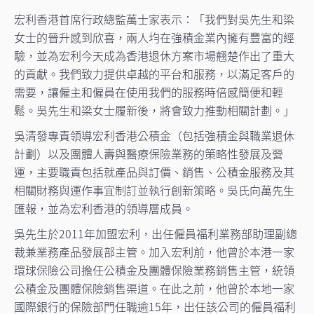
宏利香港首席行政總監萬士家表示：「我們對吳先生和梁
女士的晉升感到欣喜，兩人均在強積金業內擁有豐富的經
驗，並為宏利今天成為香港退休方案市場翹楚作出了重大
的貢獻。我們致力提供卓越的平台和服務，以滿足客戶的
需要，讓僱主和僱員在使用我們的服務時倍感簡便和輕
鬆。吳先生和梁女士履新後，將會致力推動相關計劃。」
吳清發專責領導宏利香港公積金（包括強積金與職業退休
計劃）以及團體人壽與醫療保險業務的策略性發展及營
運，主要職責包括就產品與訂價、銷售、公積金服務及其
相關財務與運作事宜制訂並執行創新策略。吳氏向萬先生
匯報，並為宏利香港的領導層成員。
吳先生於2011年加盟宏利，出任僱員福利業務部助理副總
裁兼業務產品發展部主管。加入宏利前，他曾於本港一家
環球保險公司擔任公積金及團體保險業務銷售主管，統領
公積金及團體保險銷售渠道。在此之前，他曾於本地一家
國際銀行的保險部門任職逾15年，出任該公司的僱員福利