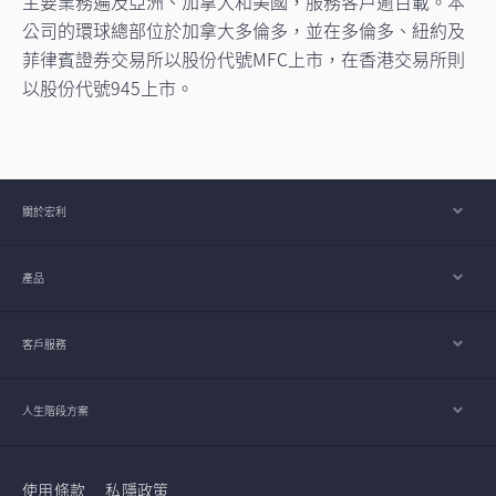
主要業務遍及亞洲、加拿大和美國，服務客戶逾百載。本
公司的環球總部位於加拿大多倫多，並在多倫多、紐約及
菲律賓證券交易所以股份代號MFC上市，在香港交易所則
以股份代號945上市。
關於宏利
產品
客戶服務
人生階段方案
使用條款
私隱政策