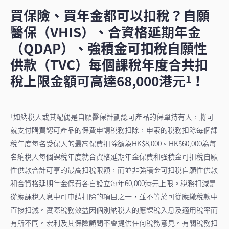
買保險、買年金都可以扣稅？自願
醫保（VHIS）、合資格延期年金
（QDAP）、強積金可扣稅自願性
供款（TVC）每個課稅年度合共扣
稅上限金額可高達68,000港元
！
1
如納稅人或其配偶是自願醫保計劃認可產品的保單持有人，將可
1
就支付購買認可產品的保費申請稅務扣除，申索的稅務扣除每個課
稅年度每名受保人的最高保費扣除額為HK$8,000。HK$60,000為每
名納稅人每個課稅年度就合資格延期年金保費和強積金可扣稅自願
性供款合計可享的最高扣稅限額，而並非強積金可扣稅自願性供款
和合資格延期年金保費各自設立每年60,000港元上限。稅務扣減是
從應課稅入息中可申請扣除的項目之一，並不等於可從應繳稅款中
直接扣減。實際稅務效益因個別納稅人的應課稅入息及適用稅率而
有所不同。宏利及其保險顧問不會提供任何稅務意見。有關稅務扣