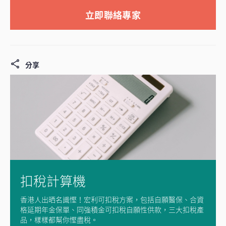
立即聯絡專家
分享
扣稅計算機
香港人出晒名識慳！宏利可扣稅方案，包括自願醫保、合資
格延期年金保單、同強積金可扣稅自願性供款，三大扣稅產
品，樣樣都幫你慳盡稅。