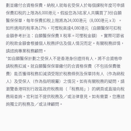
劃並繳付合資格保費，納稅人就每名受保人於每個課稅年度可申請
保費扣稅的上限為8,000港元。假設您為3名家人共購買了3份自願
醫保保單，每年保費扣稅上限將為24,000港元（8,000港元 x 3）。
如所適用的稅率為17%，可慳稅高達4,080港元（自願醫保可扣稅
金額參考計法：自願醫保保費 X 稅率 = 可慳稅金額）。實際可節省
的稅款金額會根據個人稅務評估及個人情況而定。有關稅務詳情，
請諮詢專業稅務顧問。
如自願醫保計劃之受保人不是香港身份證持有人，將不合資格申
^
請稅務扣減。就自願醫保保單繳付的合資格保費（不包括保費徵
費）能否獲得稅務扣減須受限於稅務條例及保單持有人（作為納稅
人）及受保人（作為指明親屬）之情況。如有有關稅務的疑問，請
瀏覽香港特別行政區政府稅務局（「稅務局」）的網頁或直接向稅
務局查詢。宏利並不提供稅務及／或法律意見。如有需要，您應諮
詢獨立的稅務及／或法律顧問。