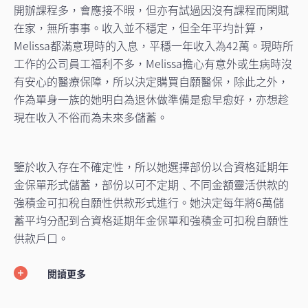
開辦課程多，會應接不暇，但亦有試過因沒有課程而閑賦
在家，無所事事。收入並不穩定，但全年平均計算，
Melissa都滿意現時的入息，平穩一年收入為42萬。現時所
工作的公司員工福利不多，Melissa擔心有意外或生病時沒
有安心的醫療保障，所以決定購買自願醫保，除此之外，
作為單身一族的她明白為退休做準備是愈早愈好，亦想趁
現在收入不俗而為未來多儲蓄。
鑒於收入存在不確定性，所以她選擇部份以合資格延期年
金保單形式儲蓄，部份以可不定期﹑不同金額靈活供款的
強積金可扣稅自願性供款形式進行。她決定每年將6萬儲
蓄平均分配到合資格延期年金保單和強積金可扣稅自願性
供款戶口。
閱讀更多