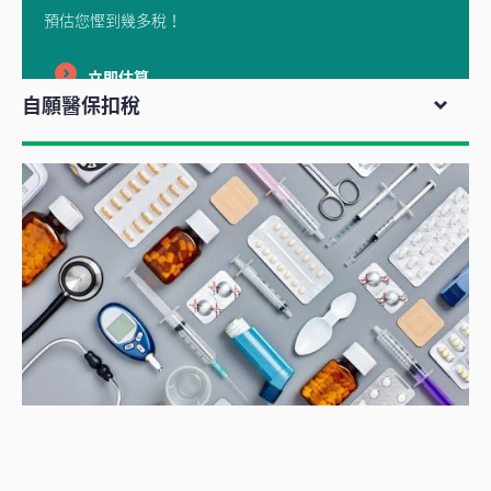
預估您慳到幾多稅！
立即估算
自願醫保扣稅