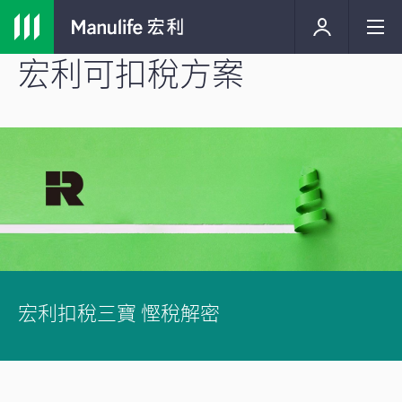
宏利可扣稅方案
宏利扣稅三寶 慳稅解密