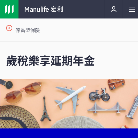
儲蓄型保險
歲稅樂享延期年金