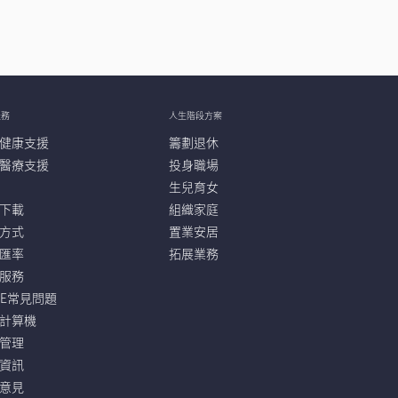
服務
人生階段方案
健康支援
籌劃退休
醫療支援
投身職場
生兒育女
下載
組織家庭
方式
置業安居
匯率
拓展業務
服務
VE常見問題
計算機
管理
資訊
意見