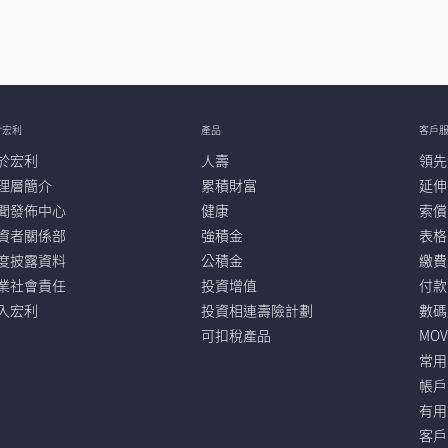
於宏利
產品
客戶
於宏利
人壽
領先
理層簡介
累積財富
延伸
聞發佈中心
健康
索償
資者關係部
強積金
表格
度披露資料
公積金
繳費
業社會責任
投資增值
付款
入宏利
投資相連壽險計劃
數碼
可扣稅產品
MO
常用
帳戶
有用
客戶