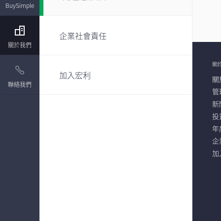
BuySimple
企業社會責任
關於我們
關
加入宏利
關
聯絡我們
管
新
投
年
企
加