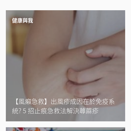
健康與我
【風癩急救】出風疹成因在於免疫系
統? 5 招止痕急救法解決蕁蔴疹