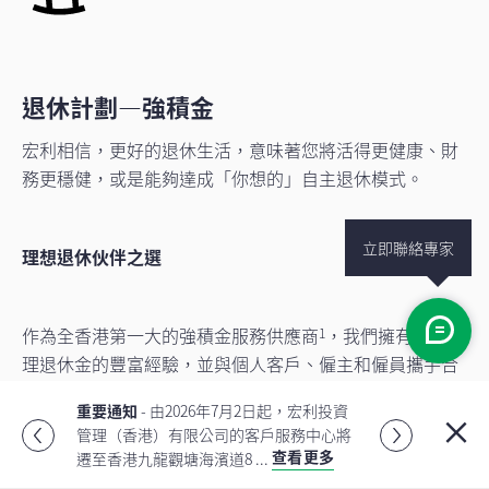
退休計劃—強積金
宏利相信，更好的退休生活，意味著您將活得更健康、財
務更穩健，或是能夠達成「你想的」自主退休模式。
立即聯絡專家
理想退休伙伴之選
作為全香港第一大的強積金服務供應商
，我們擁有88年管
1
理退休金的豐富經驗，並與個人客戶、僱主和僱員攜手合
作，共同應對人口老化趨勢。
重要通知
- 由2026年7月2日起，宏利投資
重要的是，我們的龐大規模能夠提供不同方案，助您達致
管理（香港）有限公司的客戶服務中心將
查看更多
更理想的退休生活。
遷至香港九龍觀塘海濱道8 ...