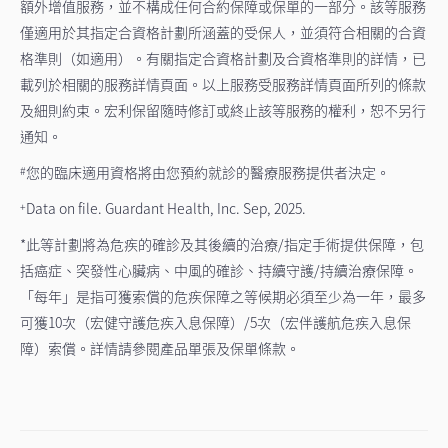
額外增值服務，並不構成任何合約保障或保單的一部分。該等服務
僅適用於其指定合資格計劃所涵蓋的受保人，並須符合相關的合資
格準則（如適用）。有關指定合資格計劃及合資格準則的詳情，已
載列於相關的服務詳情頁面。以上服務受服務詳情頁面所列的條款
及細則約束。宏利保留隨時修訂或終止該等服務的權利，恕不另行
通知。
您的臨床適用資格將由您預約就診的醫療服務提供者決定。
#
Data on file. Guardant Health, Inc. Sep, 2025.
+
*此等計劃將為危疾的確診及其後續的治療/指定手術提供保障，包
括癌症、突發性心臟病、中風的確診、持續守護/持續治療保障。
「每年」是指可獲索償的危疾保障之等候期必須至少為一年，最多
可獲10次（宏健守護危疾入息保障）/5次（宏伴護航危疾入息保
障）索償。詳情請參閱產品單張及保單條款。