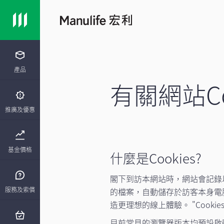
產品
有關網站Co
推廣及優惠
基金價格
什麼是Cookies?
閣下到訪本網站時，網站會記錄以分
服務及索償
的檔案，自動儲存於訪客本身電腦
造更理想的線上體驗。 "Cook
目前常見的瀏覽器版本均預設啟動C