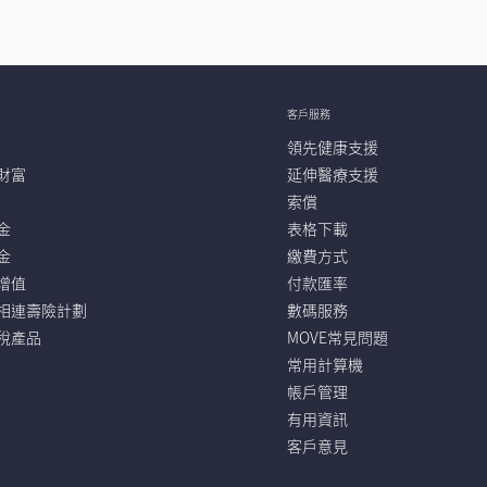
客戶服務
領先健康支援
財富
延伸醫療支援
索償
金
表格下載
金
繳費方式
增值
付款匯率
相連壽險計劃
數碼服務
稅產品
MOVE常見問題
常用計算機
帳戶管理
有用資訊
客戶意見