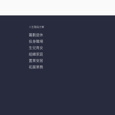
人生階段方案
籌劃退休
投身職場
生兒育女
組織家庭
置業安居
拓展業務