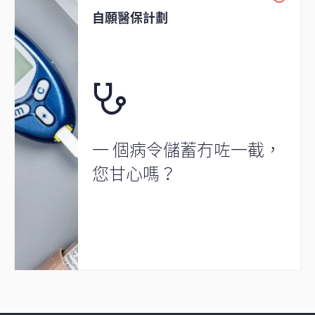
自願醫保計劃
一 個病令儲蓄冇咗一截，
您甘心嗎？