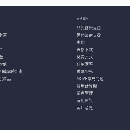
客戶服務
領先健康支援
財富
延伸醫療支援
索償
金
表格下載
金
繳費方式
增值
付款匯率
相連壽險計劃
數碼服務
稅產品
MOVE常見問題
常用計算機
帳戶管理
有用資訊
客戶意見