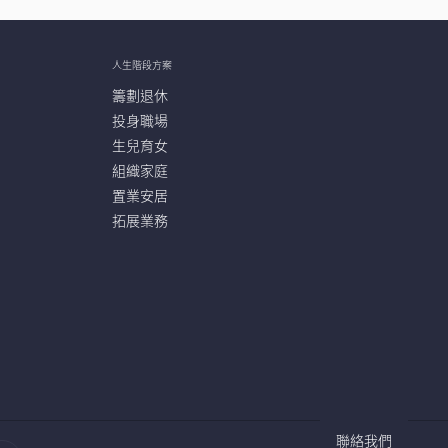
人生階段方案
籌劃退休
投身職場
生兒育女
組織家庭
置業安居
拓展業務
聯絡我們