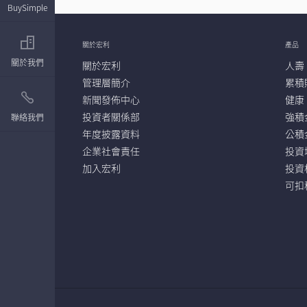
BuySimple
關於宏利
產品
關於我們
關於宏利
人壽
管理層簡介
累積
新聞發佈中心
健康
投資者關係部
強積
聯絡我們
年度披露資料
公積
企業社會責任
投資
加入宏利
投資
可扣