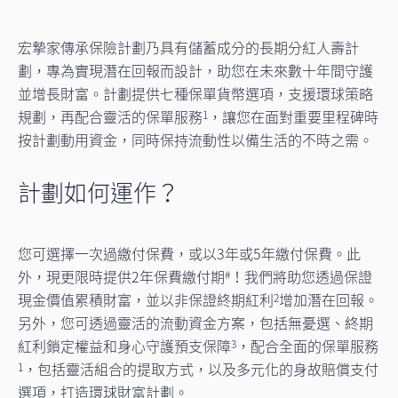
宏摯家傳承保險計劃乃具有儲蓄成分的長期分紅人壽計
劃，專為實現潛在回報而設計，助您在未來數十年間守護
並增長財富。計劃提供七種保單貨幣選項，支援環球策略
規劃，再配合靈活的保單服務
，讓您在面對重要里程碑時
1
按計劃動用資金，同時保持流動性以備生活的不時之需。
計劃如何運作？
您可選擇一次過繳付保費，或以3年或5年繳付保費。此
外，現更限時提供2年保費繳付期
！我們將助您透過保證
#
現金價值累積財富，並以非保證終期紅利
增加潛在回報。
2
另外，您可透過靈活的流動資金方案，包括無憂選、終期
紅利鎖定權益和身心守護預支保障
，配合全面的保單服務
3
，包括靈活組合的提取方式，以及多元化的身故賠償支付
1
選項，打造環球財富計劃。