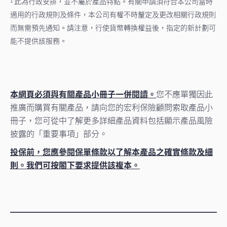
此為行政安排，並不屬於產品特點。有關申請須符合本公司當時
1
適用的行政規則及條件，本公司有權不時釐定及更改相關行政規則
而無需預先通知。請注意，行使貨幣轉換權益後，指定的新計劃可
能不提供該服務。
本網頁必須與有關產品小冊子一併閱讀。
您不應單獨因此
推廣而購買有關產品，請向您的宏利保險顧問索取產品小
冊子，您可從中了解更多詳細產品資料包括顯示產品風險
披露的「重要事項」部分。
投保前，您應參閱保單條款以了解本產品之確實條款及細
則。我們可按閣下要求提供該複本。