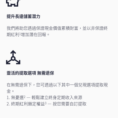
提升長遠儲蓄潛力
我們將助您透過保證現金價值累積財富，並以非保證終
期紅利
增加潛在回報。
1
靈活的提取選項 無需退保
在無需退保下，您可透過以下其中一個兌現選項提取現
金。
1. 無憂選
— 輕鬆建立終身定期收入來源
2
2. 終期紅利鎖定權益
— 按您需要自訂提取
3