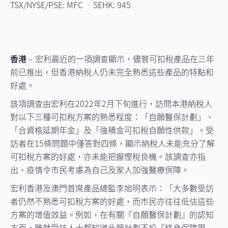
TSX/NYSE/PSE: MFC SEHK: 945
香港
– 宏利最近的一項調查顯示，儘管可扣稅產品在三年
前已推出，但香港納稅人仍未完全熟悉這些產品的特點和
好處。
該項調查由宏利在2022年2月下旬進行，訪問本港納稅人
對以下三種可扣稅方案的熟悉程度：「自願醫保計劃」、
「合資格延期年金」及「強積金可扣稅自願性供款」。受
訪者在15條問題中僅答對四條，顯示納稅人未能充分了解
可扣稅方案的好處，亦未能把握慳稅良機。該調查亦指
出，疫情令市民考慮為自己及家人加強醫療保障。
宏利香港及澳門首席產品總監李旭明表示：「大多數受訪
者仍然不熟悉可扣稅方案的好處，而市民亦往往低估這些
方案的增值效益。例如，在有關『自願醫保計劃』的認知
方面，雖然受訪人士都知道此類計劃不設『終身保障限