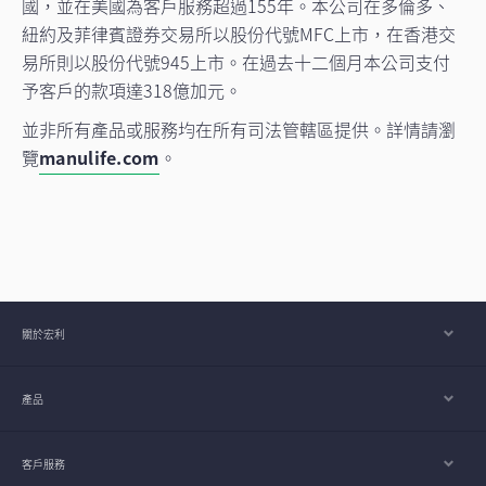
國，並在美國為客戶服務超過155年。本公司在多倫多、
紐約及菲律賓證券交易所以股份代號MFC上市，在香港交
易所則以股份代號945上市。在過去十二個月本公司支付
予客戶的款項達318億加元。
並非所有產品或服務均在所有司法管轄區提供。詳情請瀏
覽
manulife.com
。
關於宏利
產品
客戶服務