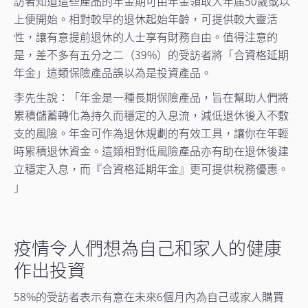
訪者知道這些產品的年金期可由年金領取人年届50歲或以
上便開始。相對較早的退休起始年齡，可提供較大靈活
性，讓有意提前退休的人士享有財務自由。值得注意的
是，差不多有五分之二（39%）的受訪者將「合資格延期
年金」這類保險產品誤以為是投資產品。
李先生說：「年金是一種長期保險產品，旨在幫助人們將
累積儲蓄轉化為持久而穩定的入息流，減低退休後入不敷
支的風險。年金可作為退休規劃的有效工具，讓你在年輕
時累積退休資金。這類相對低風險產品亦有助在退休後建
立穩定入息，而『合資格延期年金』更可提供稅務優惠。
」
疫情令人們想為自己和家人的健康
作出投資
58%的受訪者表示有意在未來6個月內為自己或家人購買