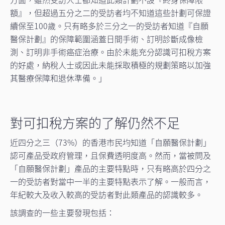
額』，但超過五分之二的受訪者均不知道這些計劃可保證
續保至100歲。只有略多於三分之一的受訪者知道『自願
醫保計劃』的保障範圍涵蓋日間手術、訂明診斷成像檢
測、訂明非手術癌症治療。由於未能充分認識可扣稅方案
的好處，納稅人士或因此未能採取積極的規劃策略以加強
其醫療保障和退休準備。」
對可扣稅方案的了解仍然不足
近四分之三（73%）的香港市民均知道「自願醫保計劃」
認可產品受政府管理，且保費透明度高。然而，當被問及
「自願醫保計劃」產品的主要特點時，只有略高於四分之
一的受訪者對當中一半的主要特點表示了解。一般而言，
年紀較大及收入較高的受訪者對此類產品的認識較多。
該調查的一些主要發現包括：