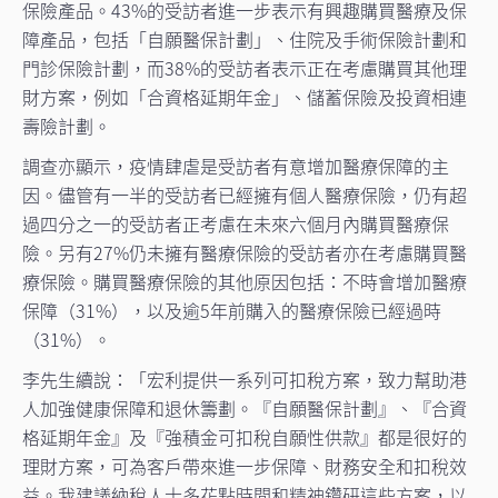
保險產品。43%的受訪者進一步表示有興趣購買醫療及保
障產品，包括「自願醫保計劃」、住院及手術保險計劃和
門診保險計劃，而38%的受訪者表示正在考慮購買其他理
財方案，例如「合資格延期年金」、儲蓄保險及投資相連
壽險計劃。
調查亦顯示，疫情肆虐是受訪者有意增加醫療保障的主
因。儘管有一半的受訪者已經擁有個人醫療保險，仍有超
過四分之一的受訪者正考慮在未來六個月內購買醫療保
險。另有27%仍未擁有醫療保險的受訪者亦在考慮購買醫
療保險。購買醫療保險的其他原因包括：不時會增加醫療
保障（31%），以及逾5年前購入的醫療保險已經過時
（31%）。
李先生續說：「宏利提供一系列可扣稅方案，致力幫助港
人加強健康保障和退休籌劃。『自願醫保計劃』、『合資
格延期年金』及『強積金可扣稅自願性供款』都是很好的
理財方案，可為客戶帶來進一步保障、財務安全和扣稅效
益。我建議納稅人士多花點時間和精神鑽研這些方案，以