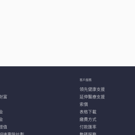
客戶服務
領先健康支援
財富
延伸醫療支援
索償
金
表格下載
金
繳費方式
增值
付款匯率
相連壽險計劃
數碼服務