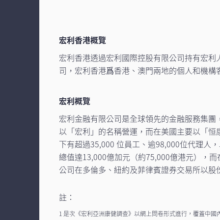
宏利香港概覽
宏利香港透過宏利國際控股有限公司持有宏利
司，宏利香港爲香港、澳門兩地的個人和機構
宏利概覽
宏利金融有限公司是全球領先的金融服務集團
以「宏利」的名稱營運，而在美國主要以「恒
下有超過35,000 位員工、逾98,000位
總值達13,000億加元（約75,000億港
公司在多倫多、紐約及菲律賓證券交易所以股份
註：
1 是次《宏利亞洲康健調查》以網上問卷形式進行，覆蓋中國內