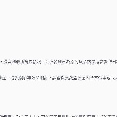
一年，據宏利最新調查發現，亞洲各地已為應付疫情的長遠影響作
注、優先關心事項和期許。調查對象為亞洲區內持有保單或未來六
整體健康。受訪港人中，77%表示有採取行動應對疫情，42%表