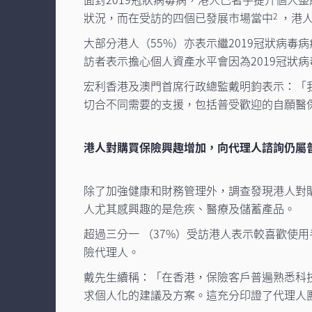
狀況，而在受訪的四個已發展市場當中
，港人
2
大部分港人（55%）亦表示繼2019冠狀病
訪者表示擔心個人資產水平會因為2019冠狀
宏利香港及澳門首席行政總監戴明鈞表示：「
切合不同需要的支援，包括普受歡迎的自願醫保計
港人對購買保險興趣增加，向代理人諮詢仍屬
除了加強健康和財務管理外，調查發現港人對
人尤其感興趣的是危疾、醫療及儲蓄產品。
超過三分一 （37%）受訪港人表示較喜歡使
險代理人。
戴先生續稱：「在香港，保險客戶普遍熟悉科
求個人化的建議及方案。這充分印證了代理人