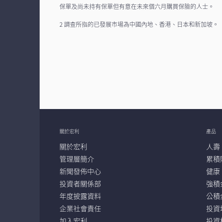
保單及尚未持有保單但有意在未來個六月購買保險的人士。
2 調查所指的已發展市場為中國內地、香港、日本和新加坡。
關於宏利
產品
關於宏利
人壽
管理層簡介
累積
新聞發佈中心
健康
投資者關係部
強積
年度披露資料
公積
企業社會責任
投資
加入宏利
投資