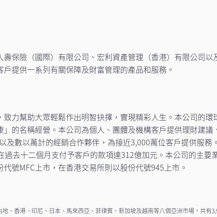
人壽保險（國際）有限公司、宏利資產管理（香港）有限公司以
客戶提供一系列有關保障及財富管理的產品和服務。
，致力幫助大眾輕鬆作出明智抉擇，實現精彩人生。本公司的環
康」的名稱經營。本公司為個人、團體及機構客戶提供理財建議、
代理人，以及數以萬計的經銷合作夥伴，為接近3,000萬位客戶提供服
元），而在過去十二個月支付予客戶的款項達312億加元。本公司的主
代號MFC上市，在香港交易所則以股份代號945上市。
地、香港、印尼、日本、馬來西亞、菲律賓、新加坡及越南等八個亞洲市場，共有3,946