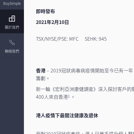
BuySimple
即時發布
2021年2月10日
關於我們
TSX/NYSE/PSE: MFC SEHK: 945
聯絡我們
香港
– 2019冠狀病毒病疫情開始至今已有
籌劃。
新一輪《宏利亞洲康健調查》深入探討客戶的關
400人來自香港
。
1
港人疫情下最關注健康及退休
面對2019冠狀病毒病，港人已著手提升個人