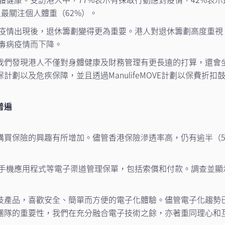
最關注個人體重（62%）。
毒病疫情出現後，退休籌劃變得更為重要。港人對退休籌劃高度重
病毒病疫情而下降。
我們發現港人不僅對身體健康及財務管理有更長遠的打算，還會
劃以及危疾保障，並且透過ManulifeMOVE計劃以保費折
普遍
購買保險的興趣有所增加。儘管香港保險滲透率高，仍有逾半（5
用手機應用程式等電子渠道管理保單，包括索償和付款。調查並顯
技產品，喜歡安全、簡單而方便的電子化體驗。儘管電子化趨勢
團隊的重要性，我們在充分融合電子技術之餘，亦著重同理心和