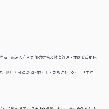
出準備，而港人亦開始加強財務及健康管理，並較著重退休
個月內擬購買保險的人士，為數約4,000人，其中約
示這些行動包括更有規律地做運動；約90%會自我監察健康