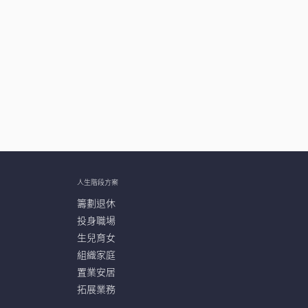
人生階段方案
籌劃退休
投身職場
生兒育女
組織家庭
置業安居
拓展業務