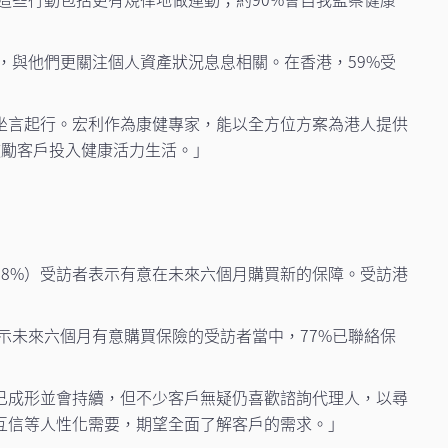
視，與他們更關注個人資產狀況息息相關。在香港，59%受
坐言起行。宏利作為康健專家，能以全方位方案為港人提供
扣鼓勵客戶投入健康活力生活。」
8%）受訪者表示有意在未來六個月購買新的保障。受訪港
示未來六個月有意購買保險的受訪者當中，77%已聯絡保
已成形並會持續，但不少客戶無疑仍喜歡諮詢代理人，以尋
互信等人性化需要，期望全面了解客戶的需求。」