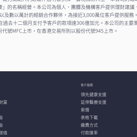
康」的名稱經營。本公司為個人、團體及機構客戶提供理財建議、
代理人，以及數以萬計的經銷合作夥伴，為接近3,000萬位客戶提供服
元），而在過去十二個月支付予客戶的款項達306億加元。本公司的主
代號MFC上市，在香港交易所則以股份代號945上市。
客戶服務
領先健康支援
財富
延伸醫療支援
索償
金
表格下載
金
繳費方式
增值
付款匯率