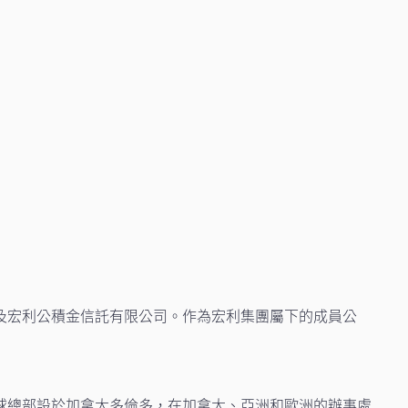
及宏利公積金信託有限公司。作為宏利集團屬下的成員公
球總部設於加拿大多倫多，在加拿大、亞洲和歐洲的辦事處