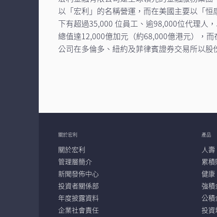
以「宏利」的名稱營運，而在美國主要以「恒
下有超過35,000 位員工、逾98,000位
總值達12,000億加元（約68,000億港
公司在多倫多、紐約及菲律賓證券交易所以股份
關於宏利
產品
關於宏利
人壽
管理層簡介
累積
新聞發佈中心
健康
投資者關係部
強積
年度披露資料
公積
企業社會責任
投資