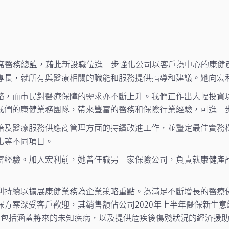
首席醫務總監，藉此新設職位進一步強化公司以客戶為中心的康健
專長，就所有與醫療相關的職能和服務提供指導和建議。她向宏
略，而市民對醫療保障的需求亦不斷上升。我們正作出大幅投資
我們的康健業務團隊，帶來豐富的醫務和保險行業經驗，可進一
賠及醫療服務供應商管理方面的持續改進工作，並釐定最佳實務
化等不同項目。
富經驗。加入宏利前，她曾任職另一家保險公司，負責就康健產
利持續以擴展康健業務為企業策略重點。為滿足不斷增長的醫療
方案深受客戶歡迎，其銷售額佔公司2020年上半年醫保新生意
，包括涵蓋將來的未知疾病，以及提供危疾後傷殘狀況的經濟援