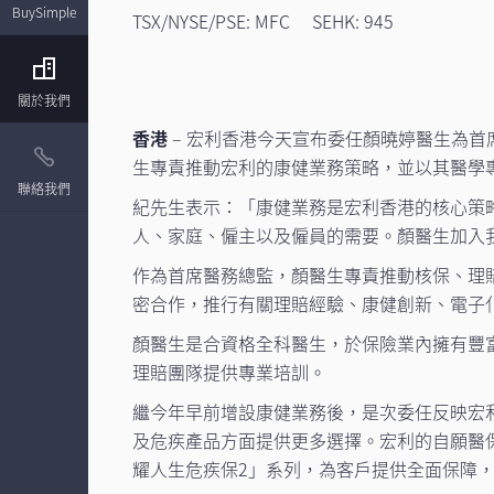
BuySimple
TSX/NYSE/PSE: MFC SEHK: 945
關於我們
香港
– 宏利香港今天宣布委任顏曉婷醫生為
生專責推動宏利的康健業務策略，並以其醫學
聯絡我們
紀先生表示：「康健業務是宏利香港的核心策
人、家庭、僱主以及僱員的需要。顏醫生加入
作為首席醫務總監，顏醫生專責推動核保、理
密合作，推行有關理賠經驗、康健創新、電子
顏醫生是合資格全科醫生，於保險業內擁有豐
理賠團隊提供專業培訓。
繼今年早前增設康健業務後，是次委任反映宏
及危疾產品方面提供更多選擇。宏利的自願醫保
耀人生危疾保2」系列，為客戶提供全面保障