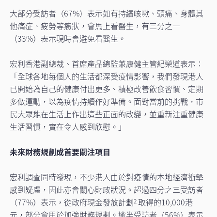
大部分受訪者（67%）表示如有持續咳嗽、頭痛、身體其
他痛症、疲勞等癥狀，會馬上看醫生，有三分之一
（33%）表示現時會避免看醫生。
宏利香港副總裁、首席產品總監兼康健主管紀榮道表示：
「全球各地每個人的生活都深受疫情影響，我們發現港人
已開始為自己的健康付出更多、積極改善飲食習慣、定期
多做運動，以為疫情持續作好準備。面對當前的挑戰，市
民大眾能在生活上作出這些正面的改變，並重新注重健康
生活習慣，實在令人感到欣慰。」
未來財務規劃成首要關注項目
宏利調查同時發現，不少港人由於對疫情的本地經濟衝擊
感到疑慮，因此亦會關心財政狀況。超過四分之三受訪者
（77%）表示，從政府現金發放計劃
取得的10,000港
2
元，部分會用於加強財務規劃。逾半受訪者（56%）表示