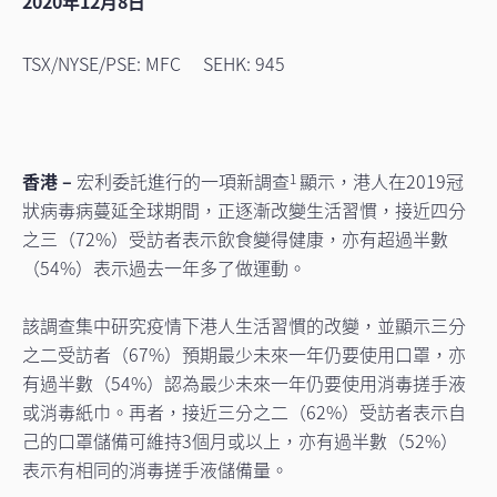
2020年12月8日
TSX/NYSE/PSE: MFC SEHK: 945
香港 –
宏利委託進行的一項新調查
顯示，港人在2019冠
1
狀病毒病蔓延全球期間，正逐漸改變生活習慣，接近四分
之三（72%）受訪者表示飲食變得健康，亦有超過半數
（54%）表示過去一年多了做運動。
該調查集中研究疫情下港人生活習慣的改變，並顯示三分
之二受訪者（67%）預期最少未來一年仍要使用口罩，亦
有過半數（54%）認為最少未來一年仍要使用消毒搓手液
或消毒紙巾。再者，接近三分之二（62%）受訪者表示自
己的口罩儲備可維持3個月或以上，亦有過半數（52%）
表示有相同的消毒搓手液儲備量。