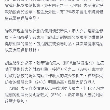
會或已把款項儲起來，亦有四分之一（24%）表示決定把
款項投資於股票、基金及外匯，有12%表示會用來購買健
康或醫療保險產品。
從政府現金發放計劃的使用情況所見，港人亦非常關注健
康。有46%受訪者表示已經或計劃把部分款項用於購買與
健康相關的產品，包括防疫或消毒用品，其次是健康補品
以及家居運動器材。
調查結果亦顯示，較年輕的港人（即18至24歲組別）在疫
情下受到較大的財政打擊，接近五分之二（39%）表示會
用政府發放的現金補貼工作收入的減少或損失，較整體受
訪者的相關比例（24%）明顯為高。儘管大部分港人
（73%）表示自疫情爆發以來感到更大壓力，但18至24歲
組別的相關比例明顯較大（83%），顯示年輕人感受到財
政壓力增加。