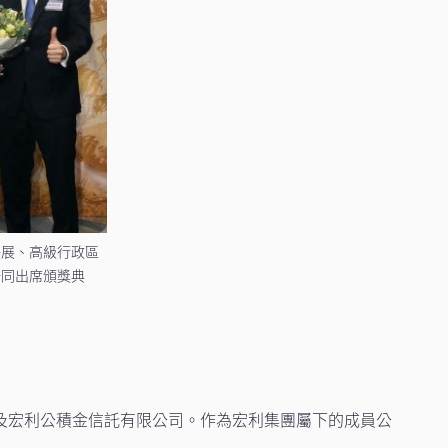
鴻展、高級行政區
一同出席頒獎典
及宏利公積金信託有限公司。作為宏利集團屬下的成員公