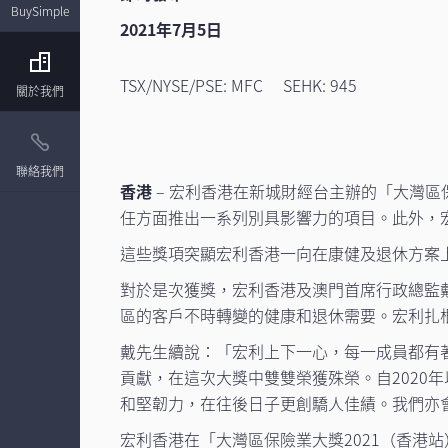
BuySimple
2021年7月5日
TSX/NYSE/PSE: MFC SEHK: 945
關於我們
聯絡我們
香港
– 宏利香港在新城財經台主辦的「大灣區
任方面推出一系列別具影響力的項目。此外，宏
這些獎項突顯宏利香港一向在康健及退休方案
對於是次獲獎，宏利香港及澳門首席行政總監
區的客戶不時轉變的健康和退休需要。宏利扎
戴先生續說：「宏利上下一心，每一成員都有
貢獻，在這次大獎中雙雙榮獲殊榮。自202
和堅韌力，在往後日子更創驕人佳績。我們亦
宏利香港在「大灣區保險業大獎2021（香港