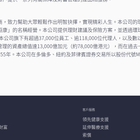
商，致力幫助大眾輕鬆作出明智抉擇，實現精彩人生。本公司的
恒康」的名稱經營。本公司提供理財建議及保險方案，並透過環
公司旗下有超過37,000位員工、逾118,000位代理人，以及
管理的資產總值達13,000億加元（約78,000億港元），而在
55年。本公司在多倫多、紐約及菲律賓證券交易所以股份代號MF
客戶服務
領先健康支援
財富
延伸醫療支援
索償