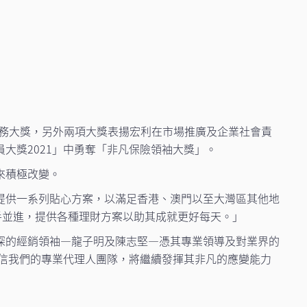
服務大獎，另外兩項大獎表揚宏利在市場推廣及企業社會責
大獎2021」中勇奪「非凡保險領袖大獎」。
來積極改變。
提供一系列貼心方案，以滿足香港、澳門以至大灣區其他地
手並進，提供各種理財方案以助其成就更好每天。」
深的經銷領袖—龍子明及陳志堅—憑其專業領導及對業界的
深信我們的專業代理人團隊，將繼續發揮其非凡的應變能力