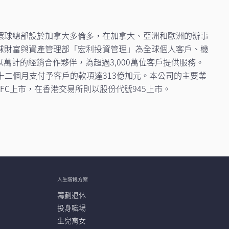
環球總部設於加拿大多倫多，在加拿大、亞洲和歐洲的辦事
球財富與資產管理部「宏利投資管理」為全球個人客戶、機
數以萬計的經銷合作夥伴，為超過3,000萬位客戶提供服務。
過去十二個月支付予客戶的款項達313億加元。本公司的主要業
C上市，在香港交易所則以股份代號945上市。
人生階段方案
籌劃退休
投身職場
生兒育女