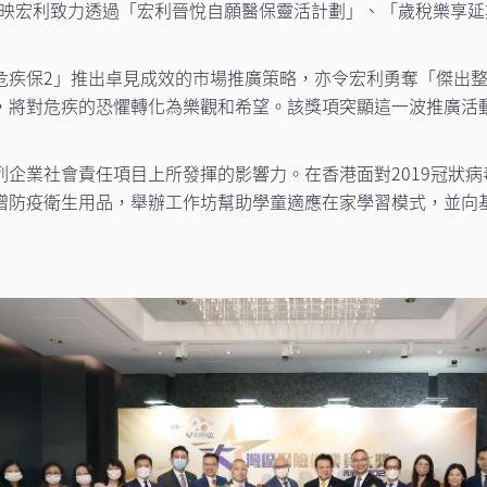
反映宏利致力透過「宏利晉悅自願醫保靈活計劃」、「歲稅樂享
危疾保2」推出卓見成效的市場推廣策略，亦令宏利勇奪「傑出
，將對危疾的恐懼轉化為樂觀和希望。該獎項突顯這一波推廣活
列企業社會責任項目上所發揮的影響力。在香港面對2019冠狀
防疫衛生用品，舉辦工作坊幫助學童適應在家學習模式，並向基層