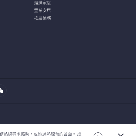
組織家庭
置業安居
拓展業務
查
。
此中心提供與宏利智晰投資服務帳戶 ...