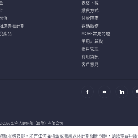
金
表格下載
金
繳費方式
增值
付款匯率
相連壽險計劃
數碼服務
稅產品
MOVE常見問題
常用計算機
帳戶管理
有用資訊
客戶意見
002-2026 宏利人壽保險（國際）有限公司
港）有限公司的客戶服務中心將遷至香港九龍觀塘海濱道83號宏利大樓23樓
al