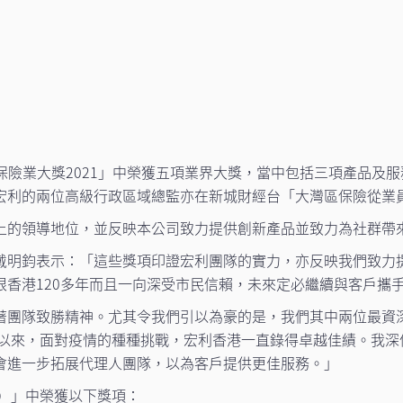
保險業大獎2021」中榮獲五項業界大獎，當中包括三項產品及
利的兩位高級行政區域總監亦在新城財經台「大灣區保險從業員
上的領導地位，並反映本公司致力提供創新產品並致力為社群帶
戴明鈞表示：「這些獎項印證宏利團隊的實力，亦反映我們致力
根香港120多年而且一向深受市民信賴，未來定必繼續與客戶攜
著團隊致勝精神。尤其令我們引以為豪的是，我們其中兩位最資
0年以來，面對疫情的種種挑戰，宏利香港一直錄得卓越佳績。我
會進一步拓展代理人團隊，以為客戶提供更佳服務。」
站）」中榮獲以下獎項：