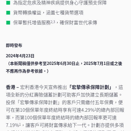
為指定危疾及精神疾病提供身心守護預支保障
貨幣轉換權益，涵蓋七種貨幣選項
保單暫托增值服務
，確保財富世代承傳
2,3
即時發布
2024年4月23日
（本新聞稿僅供參考至2025年6月30日止，2025年7月1日或之後
不應再作為參考依據。）
香港 –
宏利香港今天宣佈推出
「宏摯傳承保障計劃」
，這
項全新的分紅壽險儲蓄計劃可助客戶加快建立長期儲蓄。
投保「宏摯傳承保障計劃」的客戶只需繳付五年保費，便
可在第10個保單年度終結時享有可達4.29%
的總內部回報
1
率，而第100個保單年度終結時的總內部回報率更可達
7.19%
，讓客戶可將財富傳承給下一代。計劃亦提供多項
1