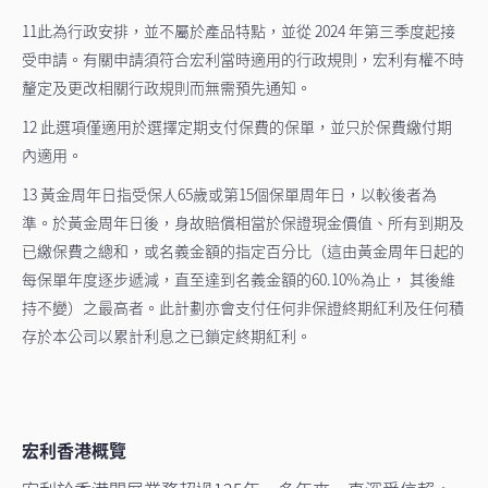
11此為行政安排，並不屬於產品特點，並從 2024 年第三季度起接
受申請。有關申請須符合宏利當時適用的行政規則，宏利有權不時
釐定及更改相關行政規則而無需預先通知。
12 此選項僅適用於選擇定期支付保費的保單，並只於保費繳付期
內適用。
13 黃金周年日指受保人65歲或第15個保單周年日，以較後者為
準。於黃金周年日後，身故賠償相當於保證現金價值、所有到期及
已繳保費之總和，或名義金額的指定百分比（這由黃金周年日起的
每保單年度逐步遞減，直至達到名義金額的60.10%為止， 其後維
持不變）之最高者。此計劃亦會支付任何非保證終期紅利及任何積
存於本公司以累計利息之已鎖定終期紅利。
宏利香港概覽