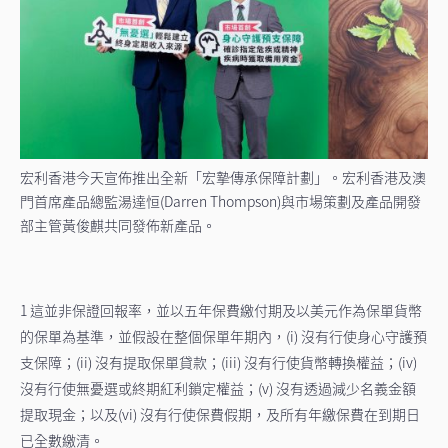
宏利香港今天宣佈推出全新「宏摯傳承保障計劃」。宏利香港及澳
門首席產品總監湯達恒(Darren Thompson)與市場策劃及產品開發
部主管黃俊麒共同發佈新產品。
1 這並非保證回報率，並以五年保費繳付期及以美元作為保單貨幣
的保單為基準，並假設在整個保單年期內，(i) 沒有行使身心守護預
支保障；(ii) 沒有提取保單貸款；(iii) 沒有行使貨幣轉換權益；(iv)
沒有行使無憂選或終期紅利鎖定權益；(v) 沒有透過減少名義金額
提取現金；以及(vi) 沒有行使保費假期，及所有年繳保費在到期日
已全數繳清。