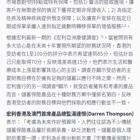
市場首創
的特點或特有保障，包括1) 靈活的提取選項，讓
4
客戶在無需退保的情況下獲得定期非保證收入；2) 為指定
危疾及精神疾病提供預支保障；以及讓客戶安排在指定日
期或保單承繼人達到指定歲數時轉移保單的增值服務
。
2,3
根據宏利最新一期的《宏利亞洲康健調查》
，當被問到有
5
多大信心能在未來十年實現所期望的財務狀況時，香港的
受訪者在1至100分的評分中表示希望達到85分，但估計自
己只能取得70分，反映落差高達15分。他們表示生活和醫
療成本上漲是影響其信心的主因。調查亦顯示受訪者的主
要財務目標在於擁有足夠的儲蓄以應付不時之需。然而，
宏利進行的另一項調查
顯示，就受訪者擁有和考慮的產品
6
而言，儲蓄保險產品在十種財務方案中僅排名第四，反映
香港受訪者的財務目標與他們採取的相應行動並不一致。
宏利香港及澳門首席產品總監湯達恒(Darren Thompson)
表示：「考慮為未來作好預算時，人們往往認為不少傳統
儲蓄保險產品屬於長期承擔，缺乏流動性。儲蓄是個人理
財的重要一環，宏利為此推出創新方案『宏摯傳承保障計