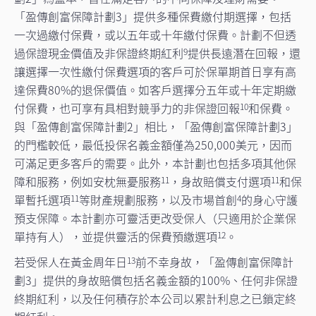
「盈傳創富保障計劃3」提供多種保費繳付期選擇，包括
一次過繳付保費，或以五年或十年繳付保費。計劃不但透
過保證現金價值及非保證終期紅利
提供長遠潛在回報，還
9
讓選擇一次性繳付保費選項的客戶可於保單期首日享有高
達保費80%的退保價值。如客戶選擇分五年或十年定期繳
付保費，也可享有具相對競爭力的非保證回報
和保費。
10
與「盈傳創富保障計劃2」相比，「盈傳創富保障計劃3」
的門檻較低，最低投保名義金額僅為250,000美元，因而
可滿足更多客戶的需要。此外，本計劃也包括多項其他保
障和服務，例如安枕無憂服務
，身故賠償支付選項
和保
11
11
單暫托選項
等財產規劃服務，以及市場首創
的身心守護
11
4
預支保障。本計劃亦可靈活更改受保人（只適用於企業保
單持有人），並提供靈活的保費預繳選項
。
12
若受保人在黃金周年日
前不幸身故，「盈傳創富保障計
13
劃3」提供的身故賠償包括名義金額的100%、任何非保證
終期紅利，以及任何積存於本公司以累計利息之已鎖定終