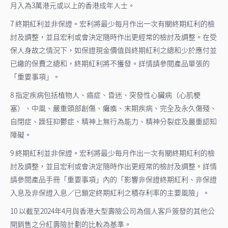
月入為3萬港元或以上的香港成年人士。
7 終期紅利並非保證。宏利將最少每月作出一次有關終期紅利的檢
討及調整，並且宏利或會決定隨時作出更經常的檢討及調整。在受
保人身故之情況下，如保證現金價值與終期紅利之總和少於應付並
已繳的保費之總和，終期紅利將不獲發。詳情請參閱產品單張的
「重要事項」。
8 指定疾病包括植物人、癌症、昏迷、突發性心臟病（心肌梗
塞）、中風、嚴重頭部創傷、癱瘓、末期疾病、完全及永久傷殘、
自閉症、躁狂抑鬱症、精神上無行為能力、精神分裂症及嚴重認知
障礙。
9 終期紅利並非保證。宏利將最少每月作出一次有關終期紅利的檢
討及調整，並且宏利或會決定隨時作出更經常的檢討及調整。詳情
請參閱產品手冊「重要事項」內的「影響非保證終期紅利、非保證
入息及非保證入息／已鎖定終期紅利之積存利率的主要風險」。
10 以截至2024年4月與香港大型壽險公司為個人客戶簽發的其他公
開銷售之分紅壽險計劃的比較為基準。