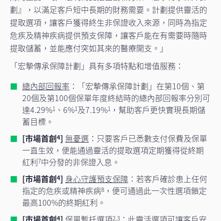
劃』，以滿足客戶短中長期的財務需要。計劃提供靈活的
提取選項，讓客戶獲得終生非保證收入來源，同時為指定
危疾及精神疾病提供預支保障，讓客戶能在有需要時隨時
提取儲蓄，並能應付突如其來的醫療開支。」
「宏摯傳承保障計劃」具有多項特點和增值服務：
總內部回報率
：「宏摯傳承保障計劃」在第10個、第
20個及第100個保單年度終結時的總內部回報率分別可
達4.29%
、6%
及7.19%
，幫助客戶更快實現長期儲
1
1
1
蓄目標。
[市場首創
]
無憂選
：只要客戶已悉數支付保費及保單
4
一直生效，便能通過靈活的提取選項定期獲得從終期
紅利
中分發的非保證入息。
7
[市場首創
]
身心守護預支保障
：若客戶確診患上任何
4
指定的危疾或精神疾病
，便可通過此一次性選項鎖定
8
最高100%的終期紅利。
[市場首創
]
保單暫托選項
：此靈活選項可讓客戶安
4
2,3