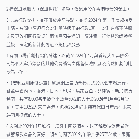
2 指保單承繼人（保單暫托）選項，僅適用於在香港簽發的保單。
3 此為行政安排，並不屬於產品特點，並從 2024 年第三季度起接受
申請。有關申請須符合宏利當時適用的行政規則，宏利有權不時釐
定及更改相關行政規則而無需預先通知。請注意，行使貨幣轉換權
益後，指定的新計劃可能不提供該服務。
4 有關市場首創特點的陳述，以截至2024年4月與香港大型壽險公
司為個人客戶簽發的其他公開銷售之儲蓄保險計劃及壽險計劃的比
較為基準。
5《宏利亞洲康健調查》通過網上自助問卷方式於八個市場進行，
涵蓋中國內地、香港、日本、印尼、馬來西亞、菲律賓、新加坡及
越南，共有8,000名年齡介乎25至60歲的人士於2024年1月至2月受
訪，其中1,052人來自香港，包括252名尚未持有保單且無意在未來
24個月投保的人士。
6 宏利於2024年1月進行一項網上問卷調查，以了解香港消費者對
儲蓄保險產品的喜好。調查訪問了301名年齡介乎25至54歲、家庭