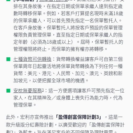
排在其身故後，在指定日期或保單承繼人達到指定歲
數時轉移保單。例如，若客戶打算提名現時未滿18歲
的保單承繼人，可以首先預先指定一名保單暫托人。
在客戶身故後，保單暫托人將按客戶預設的保單管理
權限負責管理保單，直至指定日期或保單承繼人的指
定年齡（必須為18歲或以上）。屆時，保單暫托人的
管理權限將終止，而保單的擁有權亦將轉移。
七種貨幣可供轉換
：貨幣轉換權益讓客戶可自第三個
保單周年日起靈活地將保單貨幣轉換為下列任何一種
貨幣：美元、港元、人民幣、加元、澳元、英鎊和新
加坡元，以便把握全球市場的機遇。
安枕無憂服務
：這一方便選項讓客戶可預先指定一位
3
家人，在其精神及／或身體上喪失行為能力時，代為
管理保單。
此外，宏利亦宣佈推出
「盈傳創富保障計劃3」
，這是一
款升級版分紅壽險計劃，以廣受歡迎的「盈傳創富保障計
劃2」為藍本，旨在滿足客戶的不同保障及理財需要。