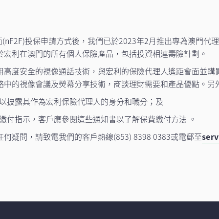
(nF2F)投保申請方式後，我們已於2023年2月推出專為澳門代理
於宏利在澳門的所有個人保險產品，包括投資相連壽險計劃。
用高度安全的視像通話技術，與宏利的保險代理人遙距會面並購
絡中的視像會議及熒幕分享技術，商談理財需要和產品優點。另
，以披露其作為宏利保險代理人的身分和職分；及
費繳付指示，客戶應參閱這些通知書以了解保費繳付方法 。
任何疑問，請致電我們的客戶熱線
(853) 8398 0383
或電郵至
ser