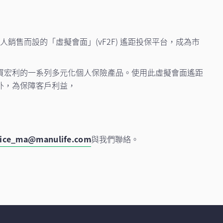
人銷售而設的「虛擬會面」(vF2F) 遙距投保平台，成為市
買宏利的一系列多元化個人保險產品。使用此虛擬會面遙距
外，為保障客戶利益，
vice_ma@manulife.com
與我們聯絡。