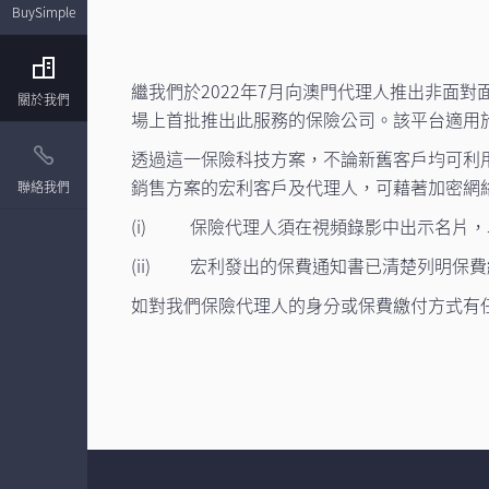
BuySimple
繼我們於2022年7月向澳門代理人推出非面對面
關於我們
場上首批推出此服務的保險公司。該平台適用
透過這一保險科技方案，不論新舊客戶均可利
銷售方案的宏利客戶及代理人，可藉著加密網
聯絡我們
(i) 保險代理人須在視頻錄影中出示名片
(ii) 宏利發出的保費通知書已清楚列明保
如對我們保險代理人的身分或保費繳付方式有