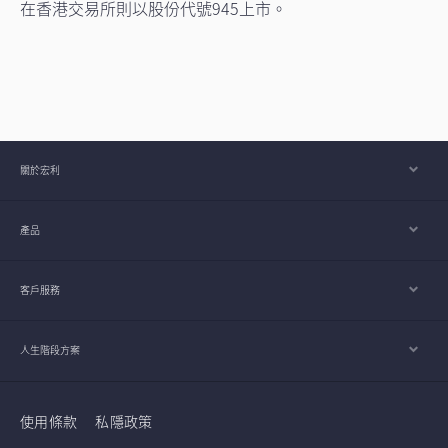
在香港交易所則以股份代號945上市。
關於宏利
產品
客戶服務
人生階段方案
使用條款
私隱政策