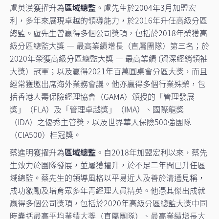
盧英漢獲擢升為
區域總監
。盧先生於2004年3月加盟宏
利，多年來展現卓越的領導能力，於2016年升任高級分區
總監。盧先生曾贏得多個公司獎項，包括於2018年榮獲高
級分區總監大獎 — 最高業績增長（直屬團隊）第三名；於
2020年榮獲高級分區總監大獎 — 最高業績 (資深經銷領袖
大獎）冠軍；以及贏得2021年百萬圓桌會分區大獎，而且
經常獲邀出席海外業務會議。他亦贏得多個行業殊榮，包
括香港人壽保險經理協會（GAMA）頒授的「管理發展
獎」（FLA）及「管理卓越獎」（IMA）、國際龍獎
（IDA）之優秀主管獎，以及世界華人保險500強團隊
（CIA500）桂冠獎。
蔡進明獲擢升為
區域總監
。自2018年加盟宏利以來，蔡先
生致力於團隊發展，並屢獲擢升，於不足三年間已升任區
域總監。蔡先生的領導風格以平易近人及善於溝通見稱，
成功激勵及培育眾多年青經理人員精英。他憑其傑出成就
贏得多個公司獎項，包括於2020年高級分區總監大獎中同
時囊括最高平均業績大獎（直屬團隊）、最高業績增長大