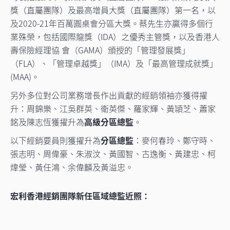
獎（直屬團隊）及最高增員大獎（直屬團隊）第一名，以
及2020-21年百萬圓桌會分區大獎。蔡先生亦贏得多個行
業殊榮，包括國際龍獎（IDA）之優秀主管獎，以及香港人
壽保險經理協 會（GAMA）頒授的「管理發展獎」
（FLA）、「管理卓越獎」（IMA）及「最高管理成就獎」
(MAA)。
另外多位對公司業務增長作出貢獻的經銷領袖亦獲得擢
升：周錦樂、江吳群英、衛英傑、羅家輝、黃頴芝、蕭家
銘及陳志恆獲擢升為
高級分區總監
。
以下經銷要員則獲擢升為
分區總監
：麥何春玲、鄭守時、
張志明、周偉豪、朱淑汶、黃國智、古逸衡、黃建忠、柯
煒瑩、黃任鴻、余偉麟及黃溢忠。
宏利香港經銷團隊新任區域總監近照：