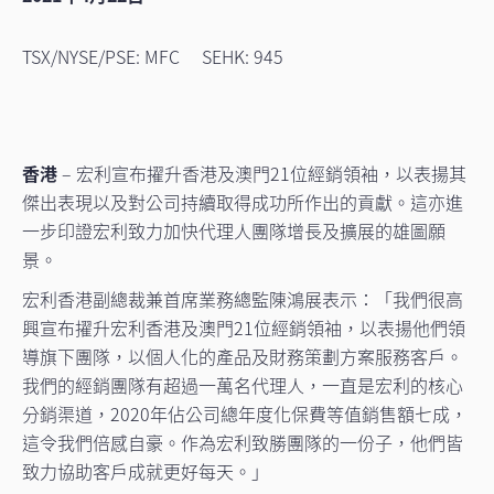
TSX/NYSE/PSE: MFC SEHK: 945
香港
– 宏利宣布擢升香港及澳門21位經銷領袖，以表揚其
傑出表現以及對公司持續取得成功所作出的貢獻。這亦進
一步印證宏利致力加快代理人團隊增長及擴展的雄圖願
景。
宏利香港副總裁兼首席業務總監陳鴻展表示：「我們很高
興宣布擢升宏利香港及澳門21位經銷領袖，以表揚他們領
導旗下團隊，以個人化的產品及財務策劃方案服務客戶。
我們的經銷團隊有超過一萬名代理人，一直是宏利的核心
分銷渠道，2020年佔公司總年度化保費等值銷售額七成，
這令我們倍感自豪。作為宏利致勝團隊的一份子，他們皆
致力協助客戶成就更好每天。」