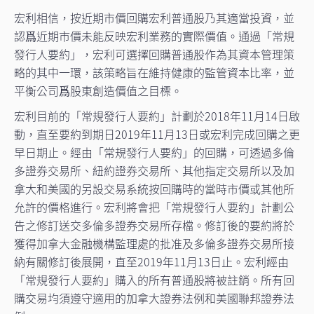
宏利相信，按近期市價回購宏利普通股乃其適當投資，並
認爲近期市價未能反映宏利業務的實際價值。通過「常規
發行人要約」，宏利可選擇回購普通股作為其資本管理策
略的其中一環，該策略旨在維持健康的監管資本比率，並
平衡公司爲股東創造價值之目標。
宏利目前的「常規發行人要約」計劃於2018年11月14日啟
動，直至要約到期日2019年11月13日或宏利完成回購之更
早日期止。經由「常規發行人要約」的回購，可透過多倫
多證券交易所、紐約證券交易所、其他指定交易所以及加
拿大和美國的另設交易系統按回購時的當時市價或其他所
允許的價格進行。宏利將會把「常規發行人要約」計劃公
告之修訂送交多倫多證券交易所存檔。修訂後的要約將於
獲得加拿大金融機構監理處的批准及多倫多證券交易所接
納有關修訂後展開，直至2019年11月13日止。宏利經由
「常規發行人要約」購入的所有普通股將被註銷。所有回
購交易均須遵守適用的加拿大證券法例和美國聯邦證券法