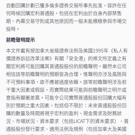
自動回購計劃已獲多倫多證券交易所事先批准，容許在任
何時候回購宏利普通股，包括在宏利由於自身內部禁售
期、內幕交易守則或其他原因而一般未能積極參與市場交
投時。
前瞻聲明提示
本文件載有按加拿大省級證券法例及美國1995年《私人有
價證券訴訟改革法案》有關「安全港」的條文所定義之有
關宏利將可能回購其普通股股份的前瞻聲明。雖然本公司
相信該等前瞻聲明的預期皆為合理，惟聲明亦涉及風險與
不可預料事項，故不應被過度依賴。該等前瞻聲明涉及若
干重大因素或假設，而實際結果可能與前瞻聲明之明示或
意指有顯著差異。可能令公司實際普通股股份回購大幅有
別於預期之重大因素，包括但不限於：未來普通股股份回
購的數量及時間將視乎宏利的盈利、現金需求及財務狀
況、市場狀況、資本要求（包括LICAT下的資本要求）、普
通股股份發行要求、適用法例及規例（包括加拿大及美國