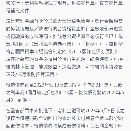
次發行，宏利金融擬就其現有之暫擱發售章程提交發售章
程補充文件。
這是宏利金融首次於加拿大發行綠色債券，發行金額相當
於擬就新增及╱或現行的合資格資產進行全數或部分融資
或再融資的收益淨額，惟該等合資格資產必須符合已上載
宏利網站之《宏利綠色債券框架》（「框架」）。該框架
符合國際資本市場協會制定的《2017版綠色債券原則》，
規定所募集的資金必須用於可再生能源、綠色建築、可持
續的林木管理、能源效益、清潔交通、可持續的水資源管
理及/或污染防控等項目。
後償債券直至2023年5月9日的固定利率為3.317厘，其後
之利率為3個月加元拆息加0.78厘。後償債券將於2028年5
月9日到期。
在監管部門事先批准下，宏利金融可於2023年5月9日或之
後按面值連同截至贖回日的累計及未付利息全數或部分贖
回後償債券。後償債券將構成後償債務，與宏利金融不時