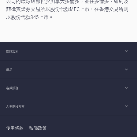
公司的環球總部位於加拿大多倫多，並在多倫多、紐約及
菲律賓證券交易所以股份代號MFC上市，在香港交易所則
以股份代號945上市。
關於宏利
產品
客戶服務
人生階段方案
使用條款
私隱政策