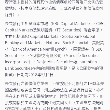
發行及未償付的所有其他後償債務處於同等及同比例的受
償地位（按本身條款設定為進一步延後受償的後償債務則
除外）。
是次發行由加皇資本市場（RBC Capital Markets）、CIBC
Capital Markets及道明證券（TD Securities）聯合牽頭，
並由包括BMO Capital Markets、Scotiabank Global
Banking and Markets、National Bank Financial、美銀美
林（Bank of America Merrill Lynch）、匯豐證券（HSBC
Securities）、宏利證券有限公司（Manulife Securities
Incorporated）、Desjardins Securities及Laurentian
Bank Securities在內的銀團負責承銷。是次公開發售的預
計截止日期為2018年5月9日。
是次發行之後償債券並未且不會按照不時修訂之1933年美
國證券法或美國任何一州之證券法在 美國進行登記，亦不
得在未作登記或未獲豁免遵守上述登記規定之情況下，直
接或間接於美國境內或向任何美國人士（美國證券法規則
S所界定之美國人士）或就其帳戶或利益作出要約、銷售