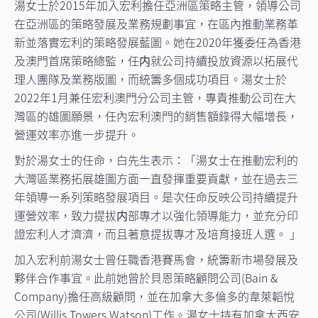
湯女士於2015年加入宏利擔任亞洲區策略主管，領導公司
在亞洲區的策略發展及業務規劃事宜，在區內推動業務革
新並落實宏利的策略發展藍圖。她在2020年獲委任為香港
及澳門首席策略總監，任内就公司持續投放資源以拓展代
理人團隊及業務版圖，而統籌多個成功項目。湯女士於
2022年1月兼任宏利澳門分公司主管，專責推動公司在大
灣區的雄圖願景，任內宏利澳門的銷售額錄得大幅增長，
營運效率亦進一步提升。
對於湯女士的任命，白先生表示：「湯女士在推動宏利的
大灣區業務拓展雄圖方面一直發揮重要貢獻，並在過去三
年領導一系列策略發展項目。是次任命反映公司持續提升
運營效率，致力提拔内部專才以強化領導能力，並充分印
證宏利人才濟濟，而且著意提拔專才及培育接班人選。 」
加入宏利前湯女士曾任職香港賽馬會，統籌新市場發展及
夥伴合作事宜。此前她曾於貝恩策略顧問公司(Bain &
Company)擔任高級顧問，並在加拿大多倫多的韋萊韜悅
公司(Willis Towers Watson)工作。湯女士持有加拿大西安