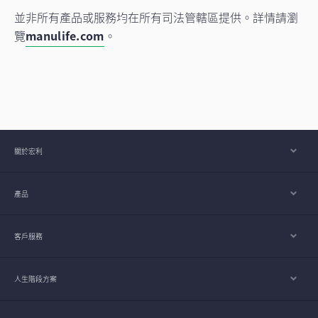
並非所有產品或服務均在所有司法管轄區提供。詳情請瀏
覽
manulife.com
。
關於宏利
產品
客戶服務
人生階段方案