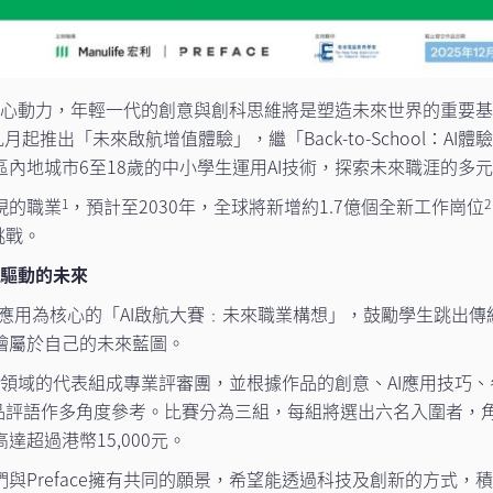
核心動力，年輕一代的創意與創科思維將是塑造未來世界的重要
九月起推出「未來啟航增值體驗」，繼「Back-to-School：
區內地城市6至18歲的中小學生運用AI技術，探索未來職涯的多
現的職業
，預計至2030年，全球將新增約1.7億個全新工作崗位
1
2
挑戰。
能驅動的未來
與AI應用為核心的「AI啟航大賽﹕未來職業構想」，鼓勵學生跳出
繪屬於自己的未來藍圖。
教育領域的代表組成專業評審團，並根據作品的創意、AI應用技巧
品評語作多角度參考。比賽分為三組，每組將選出六名入圍者，角
超過港幣15,000元。
們與Preface擁有共同的願景，希望能透過科技及創新的方式