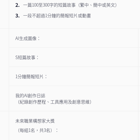
一篇100至300字的短篇故事（繁中、簡中或英文）
一段不超過1分鐘的簡報短片或動畫
AI生成圖像：
S短篇故事：
1分鐘簡報短片：
我的AI創作日誌
（紀錄創作歷程、工具應用及創意思維）
未來職業構想家大獎
（每組1名，共3名）：