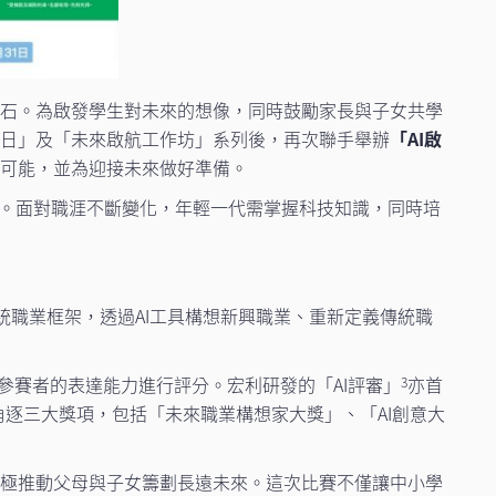
基石。為啟發學生對未來的想像，同時鼓勵家長與子女共學
AI體驗日」及「未來啟航工作坊」系列後，再次聯手舉辦
「AI啟
元可能，並為迎接未來做好準備。
。面對職涯不斷變化，年輕一代需掌握科技知識，同時培
傳統職業框架，透過AI工具構想新興職業、重新定義傳統職
、參賽者的表達能力進行評分。宏利研發的「AI評審」
亦首
3
逐三大獎項，包括「未來職業構想家大獎」、「AI創意大
，積極推動父母與子女籌劃長遠未來。這次比賽不僅讓中小學