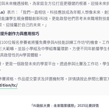
如何與未來機遇接軌，為家庭全方位打造更穩健的根基，迎接未來
Lo）
表示：「我們一直相信，科技應該成為年輕人想像未來、創
但能讓學生親身體驗創新科技，更能啟發他們思考未來職場對技能
索、迎接屬於自己的未來。」
提升創作力與應用技巧
100位報名參賽者將獲免費參與AI技能訓練工作坊
的機會。工作坊
4
三大範疇，並設小學組及中學組專屬環節，方便不同年齡層學生參
和具啟發性的AI學習體驗。
賽，更是一個啟發未來的學習平台。透過參與比賽及工作坊，學生
。
參賽資格、作品提交要求及評選機制等。詳情請按此參閱比賽官
ition/tc/
「AI啟航大賽﹕未來職業構想」2025比賽詳情