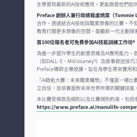
生學習到最新的AI技術應用，更能啟發他們
Preface 創辦人兼行政總裁盧炳棠（Tommie 
合作，透過結合AI技術與職業想像的比賽，不
教育打開更多想像的空間，鼓勵新一代主動探
首100位報名者可免費參加AI技能訓練工作坊
4
為進一步提升學生的創意思維及AI應用能力，首
（如DALL·E、MidJourney
）及故事敘述技巧
5
Preface導師主導授課，旨在為學生帶來實用
「AI啟航大賽：未來職業構想」不僅是一場比
立自信，並培養面對未來世界所需的關鍵技能
本比賽受條款及細則以及比賽規則約束，包括
https://www.preface.ai/manulife-compet