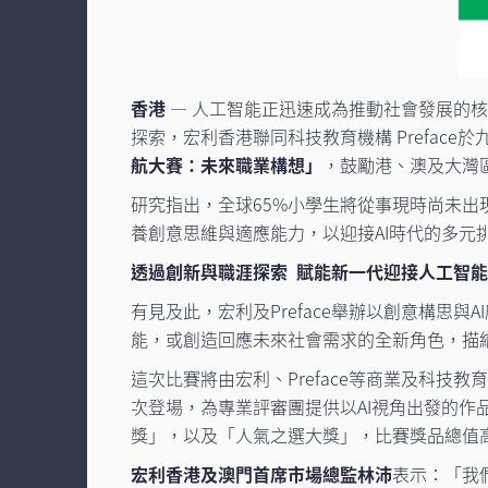
香港
— 人工智能正迅速成為推動社會發展的
探索，宏利香港聯同科技教育機構 Preface於
航大賽：未來職業構想」
，鼓勵港、澳及大灣
研究指出，全球65%小學生將從事現時尚未出
養創意思維與適應能力，以迎接AI時代的多元
透過創新與職涯探索 賦能新一代迎接人工智
有見及此，宏利及Preface舉辦以創意構思
能，或創造回應未來社會需求的全新角色，描
這次比賽將由宏利、Preface等商業及科技
次登場，為專業評審團提供以AI視角出發的作
獎」，以及「人氣之選大獎」，比賽獎品總值高達
宏利香港及澳門首席市場總監林沛
表示：「我