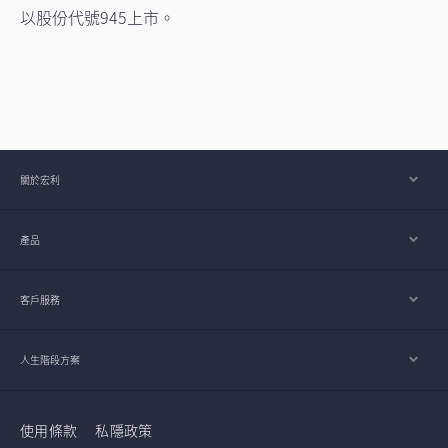
以股份代號945上市。
關於宏利
產品
客戶服務
人生階段方案
使用條款
私隱政策