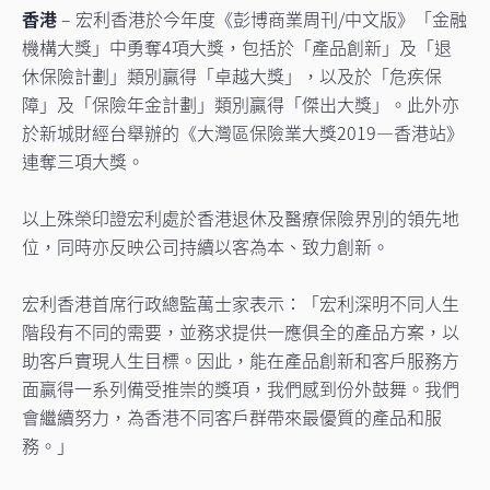
香港
– 宏利香港於今年度《彭博商業周刊/中文版》「金融
機構大獎」中勇奪4項大獎，包括於「產品創新」及「退
休保險計劃」類別贏得「卓越大獎」，以及於「危疾保
障」及「保險年金計劃」類別贏得「傑出大獎」。此外亦
於新城財經台舉辦的《大灣區保險業大獎2019—香港站》
連奪三項大獎。
以上殊榮印證宏利處於香港退休及醫療保險界別的領先地
位，同時亦反映公司持續以客為本、致力創新。
宏利香港首席行政總監萬士家表示：「宏利深明不同人生
階段有不同的需要，並務求提供一應俱全的產品方案，以
助客戶實現人生目標。因此，能在產品創新和客戶服務方
面贏得一系列備受推崇的獎項，我們感到份外鼓舞。我們
會繼續努力，為香港不同客戶群帶來最優質的產品和服
務。」