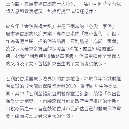
士而設，具備市場首創的一大特色──客戶可同時享有保
證入息和靈活選項，包括可提早或延遲退休。
於今年「金融機構大獎」中連下兩城的「心愛一家保」，
屬市場首創的危疾方案，專為香港的「夾心世代」而設。
作為香港首屈一指的保險品牌，宏利透過「心愛一家保」
為受保人帶來多方面的保障至100歳，覆蓋60種嚴重危
疾、44種早期危疾及8種兒童疾病。 保障更延伸至受保人
的父母及子女，包括將來出生的子女而毋須核保。
宏利於香港醫療保險界別的翹楚地位，亦於今年新城財經
台舉辦的《大灣區保險業大獎2019—香港站》中獲得認
同，其中「宏利全護航自願醫保靈活計劃」榮獲「傑出自
願醫保計劃獎」。自願醫保計劃是政府今年推出的全新可
扣稅政策之一，旨在鼓勵香港市民評估自己的醫療保障需
要，繼而按需要尋求更大的保障。