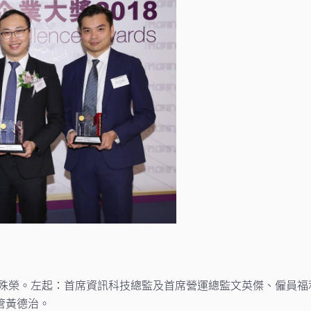
多項殊榮。左起：首席資訊科技總監及首席營運總監文英傑、僱員
管黃德治。