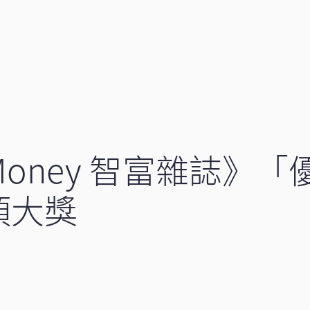
Money 智富雜誌》
項大獎