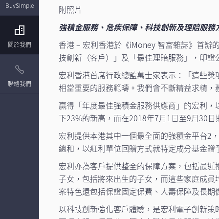
BuySimple
附照片
強積金服務、危疾保障、科技創新及理賠服務
香港 – 宏利香港於《iMoney 智富雜誌
關於我們
技創新（客戶）」及「最佳理賠服務」，印證
宏利香港首席行政總監萬士家表示：「這些獎
聯絡我們
相當重要的服務範疇。我們會不斷精益求精，
贏得「年度最佳強積金服務供應商」的宏利，以
下23%的新高，而在2018年7月1日至9月3
宏利提供本港其中一個最全面的強積金平台2
總和，以紅利單位回贈方式就特定成分基金贈
宏利亦為客戶提供整全的保障方案，包括最近
子女，包括將來出生的子女，而這些家庭成員
案特色還包括保證固定保費、人壽保障及長期
以科技創新強化客戶體驗，是宏利電子創新策