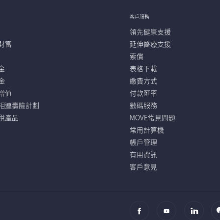
客戶服務
領先健康支援
財富
延伸醫療支援
索償
金
表格下載
金
繳費方式
增值
付款匯率
相連壽險計劃
數碼服務
稅產品
MOVE常見問題
常用計算機
帳戶管理
有用資訊
客戶意見