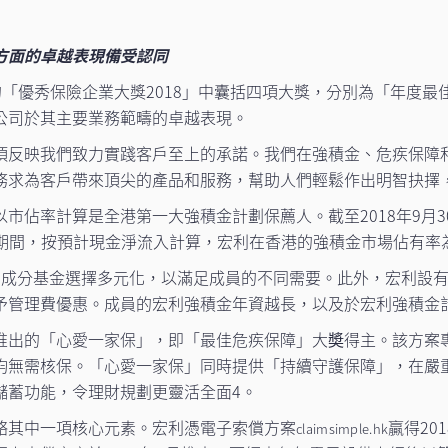
方面的卓越表現備受認同
》首辦的「優秀保險企業大獎2018」中囊括四項大獎，分別為「年
公司於其主要業務範疇的卓越表現。
項反映我們致力實踐客戶至上的承諾。我們在強積金、危疾保障
務求為客戶帶來頂尖的產品和服務，幫助人們輕鬆作出明智抉擇
市佔率計算是全港第一大強積金計劃保薦人。截至2018年9月
0日期間，按預計現金淨流入計算，宏利在香港的強積金市場佔有率為3
，成分基金選擇多元化，以滿足成員的不同需要。此外，宏利設
予管理費優惠。成員的宏利強積金年資越長，以及於宏利強積金
推出的「心愛一家保」，即「最佳危疾保障」大奬得主。該方案
均無需核保。「心愛一家保」同時提供「持續守護保障」，在嚴
儲蓄功能，令理財規劃更靈活全面4。
略其中一項核心元素。宏利憑電子索償方案
贏得2
claimsimple.hk