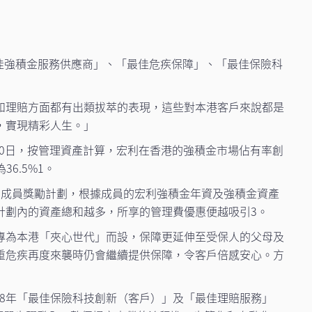
度最佳強積金服務供應商」、「最佳危疾保障」、「最佳保險科
和理賠方面都有出類拔萃的表現，這些對本港客戶來說都是
，實現精彩人生。」
30日，按管理資產計算，宏利在香港的強積金市場佔有率創
6.5%1。
有成員獎勵計劃，根據成員的宏利強積金年資及強積金資產
計劃內的資產總和越多，所享的管理費優惠便越吸引3。
專為本港「夾心世代」而設，保障更延伸至受保人的父母及
重危疾再度來襲時仍會繼續提供保障，令客戶倍感安心。方
018年「最佳保險科技創新（客戶）」及「最佳理賠服務」