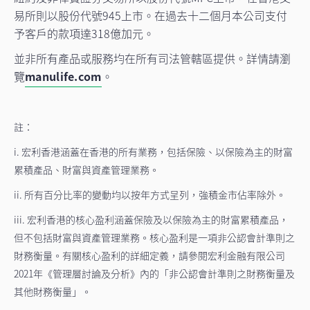
易所則以股份代號945上市。在過去十二個月本公司支付
予客戶的款項達318億加元。
並非所有產品或服務均在所有司法管轄區提供。詳情請瀏
覽
manulife.com
。
註：
i. 宏利香港涵蓋在香港的所有業務，包括保險、以保險為主的財富
累積產品、財富與資產管理業務。
ii. 所有百分比率的變動均以按年方式呈列，強積金市佔率除外。
iii. 宏利香港的核心盈利涵蓋保險及以保險為主的財富累積產品，
但不包括財富與資產管理業務。核心盈利是一項非公認會計準則之
財務衡量。有關核心盈利的詳細定義，請參閱宏利金融有限公司
2021年《管理層討論及分析》內的「非公認會計準則之財務衡量及
其他財務衡量」。