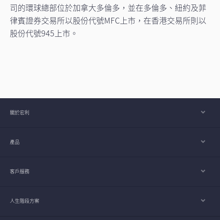
司的環球總部位於加拿大多倫多，並在多倫多、紐約及菲
律賓證券交易所以股份代號MFC上市，在香港交易所則以
股份代號945上市。
關於宏利
產品
客戶服務
人生階段方案