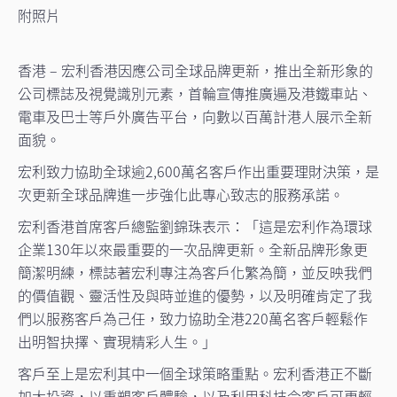
附照片
香港 – 宏利香港因應公司全球品牌更新，推出全新形象的
公司標誌及視覺識別元素，首輪宣傳推廣遍及港鐵車站、
電車及巴士等戶外廣告平台，向數以百萬計港人展示全新
面貌。
宏利致力協助全球逾2,600萬名客戶作出重要理財決策，是
次更新全球品牌進一步強化此專心致志的服務承諾。
宏利香港首席客戶總監劉錦珠表示：「這是宏利作為環球
企業130年以來最重要的一次品牌更新。全新品牌形象更
簡潔明練，標誌著宏利專注為客戶化繁為簡，並反映我們
的價值觀、靈活性及與時並進的優勢，以及明確肯定了我
們以服務客戶為己任，致力協助全港220萬名客戶輕鬆作
出明智抉擇、實現精彩人生。」
客戶至上是宏利其中一個全球策略重點。宏利香港正不斷
加大投資，以重塑客戶體驗，以及利用科技令客戶可更輕