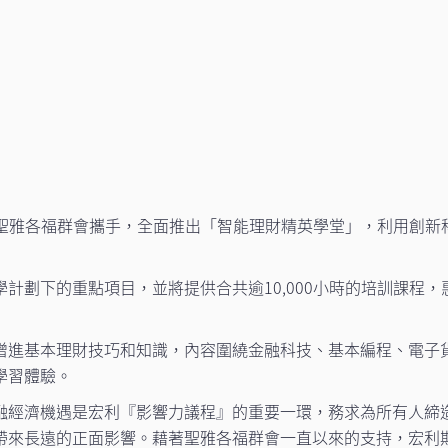
伴聖雅各福群會攜手，全面推出「智能理財精英學堂」，利用創新
計劃下的重點項目，並將提供合共逾10,000小時的培訓課程，
增進基本理財技巧和知識，內容圍繞金融科技、基本編程、電子貨
學習體驗。
融經濟機遇是宏利『影響力議程』的重要一環，務求為所有人締
帶來長遠的正面影響。藉著聖雅各福群會一直以來的支持，宏利