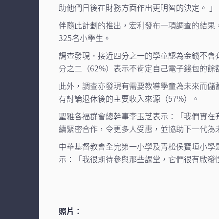
助他們日後在財務方面作出更明智的決定。 」
伴隨此計劃的推出，宏利發布一項調查的結果
325名小學生。
調查發現，接近四分之一的學童認為金錢不會有
分之二（62%）表示不肯定自己電子錢包的餘
此外，調查亦發現有需要教導學童為未來而儲蓄
有討論退休後的主要收入來源（57%）。
聖雅各福群會總幹事李玉芝表示：「我們實在
續緊密合作，令更多人受惠，並協助下一代為
中華基督教會全完第一小學及青松侯寶垣小學
示：「我很期待參與那些課堂，它們很有啟發
照片：