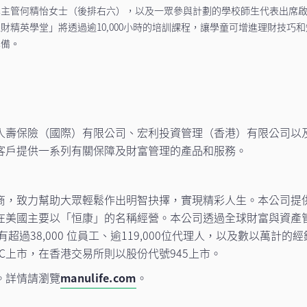
革主管何精怡女士（後排右六），以及一眾參與計劃的學校師生代表出席
財精英學堂」將透過逾10,000小時的培訓課程，讓學童可增進理財技巧
準備。
人壽保險（國際）有限公司、宏利投資管理（香港）有限公司以
客戶提供一系列有關保障及財富管理的產品和服務。
商，致力幫助大眾輕鬆作出明智抉擇，實現精彩人生。本公司提
在美國主要以「恒康」的名稱經營。本公司透過全球財富與資產
超過38,000 位員工、逾119,000位代理人，以及數以萬計
C上市，在香港交易所則以股份代號945上市。
。詳情請瀏覽
manulife.com
。