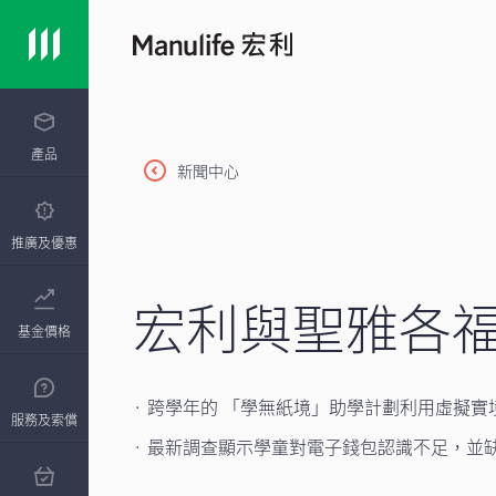
產品
新聞中心
推廣及優惠
宏利與聖雅各福
基金價格
· 跨學年的 「學無紙境」助學計劃利用虛擬實
服務及索償
· 最新調查顯示學童對電子錢包認識不足，並