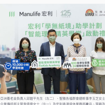
利亞洲養老金負責人邱鎧平先生（左二）、聖雅各福群會總幹事李玉芝女
港企業傳訊部主管李倩雯女士（左一）及宏利香港退休業務部産品、策略