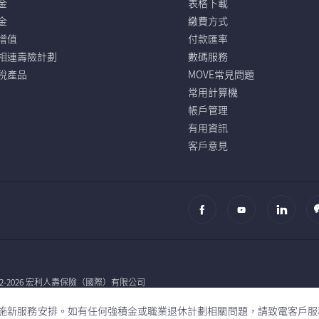
金
表格下載
金
繳費方式
增值
付款匯率
相連壽險計劃
數碼服務
稅產品
MOVE常見問題
常用計算機
帳戶管理
有用資訊
客戶意見
002-2026 宏利人壽保險（國際）有限公司
心將實施新服務安排。如有任何強積金或職業退休計劃相關問題，請致電客戶
al