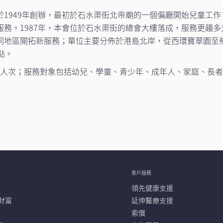
1949年創辦，最初於石水渠街北帝廟的一個偏廳開始兒童工作
務。1987年，本會位於石水渠街的總會大樓落成，服務更趨多
同地區開拓新服務；單位主要分佈於港島北岸，從西環寶翠園至
點。
220萬人次；服務對象包括幼兒、學童、青少年、成年人、家庭、
客戶服務
領先健康支援
財富
延伸醫療支援
索償