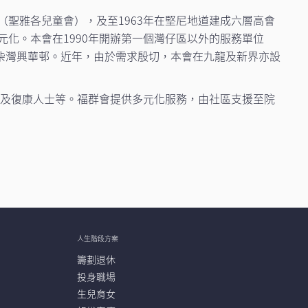
（聖雅各兒童會），及至1963年在堅尼地道建成六層高會
元化。本會在1990年開辦第一個灣仔區以外的服務單位
柴灣興華邨。近年，由於需求殷切，本會在九龍及新界亦設
長者及復康人士等。福群會提供多元化服務，由社區支援至院
人生階段方案
籌劃退休
投身職場
生兒育女