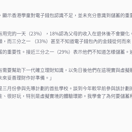
，顯示香港學童對電子錢包認識不足，並未充分意識到儲蓄的重
用完的一天（23%），18%認為父母的收入在退休後不會變化
額，而三分之一 （33%）甚至不知道電子錢包內的金錢從何而來
的重要性。接近三分之一（29%）表示他們不知道怎樣儲蓄。
有需要幫助下一代確立理財知識，以免日後他們在這現實與虛擬
未來妥善理財作好準備。」
是三月份參與先導計劃的首批學校。談到今年較早前參與該計劃
性、很好玩，特別是虛擬實境的體驗環節。我學會了為何要儲蓄