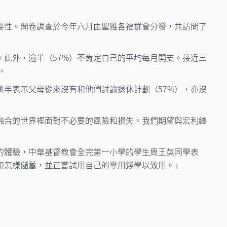
要性。問卷調查於今年六月由聖雅各福群會分發，共訪問了
。此外，逾半（57%）不肯定自己的平均每月開支。接近三
。
逾半表示父母從來沒有和他們討論退休計劃（57%），亦沒
融合的世界裡面對不必要的風險和損失。我們期望與宏利繼
的體驗，中華基督教會全完第一小學的學生周王英同學表
和怎樣儲蓄，並正嘗試用自己的零用錢學以致用。」