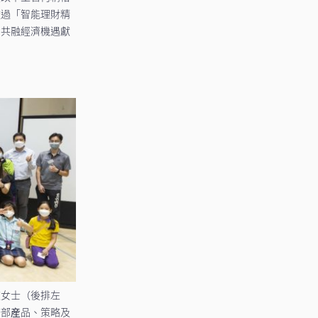
透過「智能理財精
動共融經濟機遇獻
芝女士（後排左
務部産品、策略及