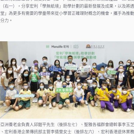
士（右一），分享宏利「學無紙境」助學計劃的最新發展及成果，以及將
學堂」為更多有需要的學童帶來從小學習正確理財概念的機會，攜手為推
一分力。
利亞洲養老金負責人邱鎧平先生（後排左七）、聖雅各福群會總幹事李玉
）、宏利香港企業傳訊部主管李倩雯女士（後排左六）、宏利香港退休業