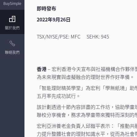
BuySimple
即時發布
2022年9月26日
關於我們
TSX/NYSE/PSE: MFC SEHK: 945
聯絡我們
香港
– 宏利香港今天宣布與社福機構合作夥
為未來現實與虛擬融合的理財世界作好準備。
「智能理財精英學堂」為宏利「學無紙境」助學
五月率先成功試行。
該計劃透過十節內容詳盡的工作坊，協助學童
聯校分享機會，務求為學童帶來獨特而深刻的
宏利亞洲養老金負責人邱鎧平表示：「推動共
力提升整體社會的理財知識水平，從而為社會