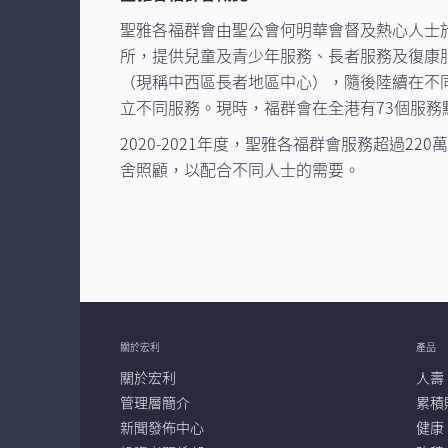
聖雅各福群會由聖公會何明華會督及熱心人士於
所，提供兒童及青少年服務、長者服務及復康服
（現稱中西區長者地區中心），隨後陸續在不
立不同服務。現時，福群會在全港有73個服務
2020-2021年度，聖雅各福群會服務超過
舍照顧，以配合不同人士的需要。
關於宏利
產品
關於宏利
人壽
管理層簡介
累積
新聞發佈中心
健康