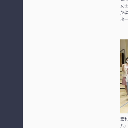
女
英
出
宏
八