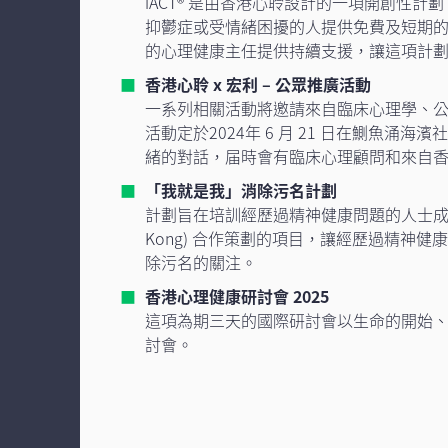
iACT® 是由香港心聆設計的一項開創性
抑鬱症或受情緒困擾的人提供免費及短期
的心理健康主任提供持續支援，讓這項計
香港心聆 x 宏利 – 公眾推廣活動
一系列相關活動將邀請來自臨床心理學、
活動定於2024年 6 月 21 日在鰂魚涌
緒的對話，届時會有臨床心理顧問和來自
「我就是我」消除污名計劃
計劃旨在培訓經歷過精神健康問題的人士成為
Kong) 合作策劃的項目，讓經歷過精
除污名的關注。
香港心理健康研討會 2025
這項為期三天的國際研討會以生命的開始、
討會。