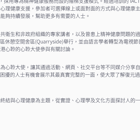
計劃，採用專為精神健康服務而設的階梯支援模式。經過培訓的 iA
的心理健康支援，參加者可選擇線上或面對面的方式與心理健康
劃能夠持續發展，幫助更多有需要的人士。
公共衛生和非政府組織的專家講者，以及曾患上精神健康問題的
海濱社區休憩空間舍區(Quarryside)舉行，並由語言學者轉型
香港心聆的心聆大使參與有關討論。
心聆大使，讓其通過活動、網頁、社交平台等不同媒介分享自己的故事
神健康困擾的人士有機會展示其最真實完整的一面，使大眾了解復
終結與心理健康為主題，從實證、心理學及文化方面探討人的一生