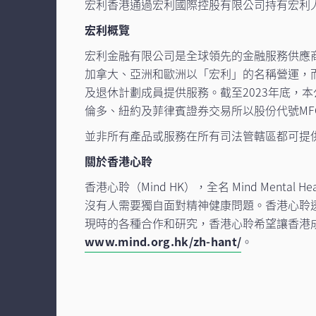
宏利香港通過宏利國際控股有限公司持有宏利
宏利概覽
宏利金融有限公司是全球領先的金融服務供應
加拿大、亞洲和歐洲以「宏利」的名稱營運，
及退休計劃成員提供服務。截至2023年底，本公
倫多、紐約及菲律賓證券交易所以股份代號MF
並非所有產品或服務在所有司法管轄區都可提
關於香港心聆
香港心聆（Mind HK），全名 Mind Mental 
沒有人需要獨自面對精神健康問題。香港心聆
現時的各種合作和研究，香港心聆希望讓香港
www.mind.org.hk/zh-hant/
。