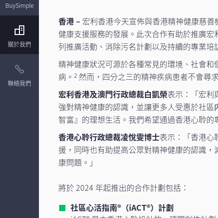
BuySimple
香港 –
宏利香港今天宣佈與香港精神健康慈善機構
健康支援服務的發展。此次合作有助於推廣宏利「
關於我們
列推廣活動、消除污名計劃以及持續的專業培
精神健康狀況可源於各種常見的環境、社會和
病。
然而，四分之三的精神疾病患者不會尋
2
聯絡我們
宏利香港及澳門行政總裁白凱榮
表示：「宏利
強對精神健康的認識，並讓更多人受惠於社區
智富』的理想生活。我們希望通過香港心聆的
香港心聆行政總裁凌悅雯博士
表示：「香港心
援，同時也有助提高公眾對精神健康的認識，
康問題。」
將於 2024 年起推出的合作計劃包括：
社區心活指南®（iACT®）計劃