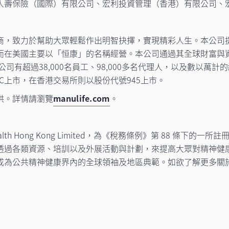
人壽保險（國際）有限公司、宏利投資管理（香港）有限公司、
商，致力於幫助大眾輕鬆作出明智抉擇，實現精彩人生。本公司
而在美國主要以「恒康」的名稱經營。本公司通過其全球財富與
司有超過38,000名員工、98,000多名代理人，以及數以萬計
C上市，在香港交易所則以股份代號945上市。
供。詳情請瀏覽
manulife.com
。
Health Hong Kong Limited，為《稅務條例》第 88 條下的一
透過各類資源、培訓以及外展活動與計劃，來提高大眾對精神健
成為公共精神健康界內的全球領袖及地區典範。如欲了解更多關