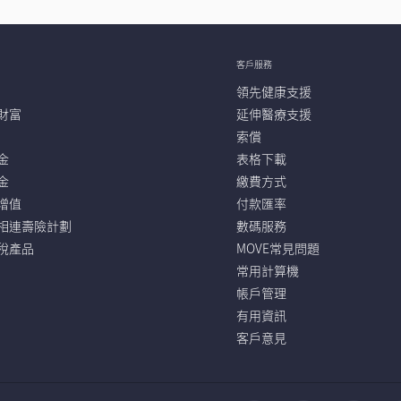
客戶服務
領先健康支援
財富
延伸醫療支援
索償
金
表格下載
金
繳費方式
增值
付款匯率
相連壽險計劃
數碼服務
稅產品
MOVE常見問題
常用計算機
帳戶管理
有用資訊
客戶意見