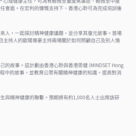
CT® 心理健康主任，可為有輕微至重度焦慮症、輕微至中度
主任會面。在宏利的慷慨支持下，香港心聆可為完成培訓後
過來人，一起探討精神健康議題，並分享其復元故事。首場
為電視節目主持人的歐陽偉豪主持兩場關於如何照顧自己及別人情
。這計劃由香港心聆與香港思健 (MINDSET Hong
元過程中的故事，並教育公眾有關精神健康的知識，提高對消
與精神健康的聯繫。預期將有約1,000名人士出席該研