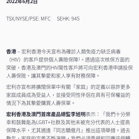
2022年6月2日
TSX/NYSE/PSE: MFC SEHK: 945
香港
– 宏利香港今天宣布為確診人類免疫力缺乏病毒
（HIV）的客戶提供個人壽險保障
。透過這次核保方面的
1
突破，香港及澳門的HIV陽性客戶將可向宏利香港申請投保
人壽保險，讓其摯愛和家人享有財務保障。
宏利亦宣布將擴闊保單中有關「家庭」的定義以容許更多
家庭成員成為受益人，並接受同性伴侶在具有可保權益的
情況下為其摯愛購買人壽保單。
宏利香港及澳門首席產品總監李旭明
表示：「我們十分榮
幸和鼓舞能為LGBT+社群及其他未被充分代表的人士提高
保障水平，尤其適逢『同志驕傲月』推出這項舉措。過去
數年，家庭的定義不斷演變，我們必須重視和回應這個轉