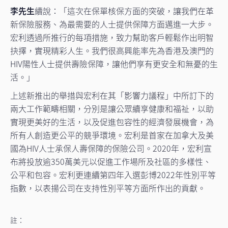
李先生
續說：「這次在保單核保方面的突破，讓我們在革
新保險服務、為最需要的人士提供保障方面邁進一大步。
宏利透過所推行的每項措施，致力幫助客戶輕鬆作出明智
抉擇，實現精彩人生。我們很高興能率先為香港及澳門的
HIV陽性人士提供壽險保障，讓他們享有更安全和無憂的生
活。」
上述新推出的舉措與宏利在其「影響力議程」中所訂下的
兩大工作範疇相關，分別是讓公眾續享健康和福祉，以助
實現更美好的生活，以及促進包容性的經濟發展機會，為
所有人創造更公平的競爭環境。宏利是首家在加拿大及美
國為HIV人士承保人壽保障的保險公司。2020年，宏利宣
布將投放逾350萬美元以促進工作場所及社區的多樣性、
公平和包容。宏利更連續第四年入選彭博2022年性別平等
指數，以表揚公司在支持性別平等方面所作出的貢獻。
註：