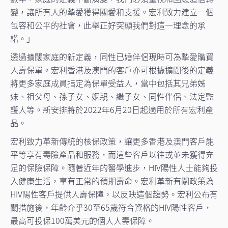
變，讓所有人的摯愛獲得關愛和支援。宏利致力建立一個
包容和公平的社會，此舉正好突顯我們對這一理念的承
諾。」
透過擴闊家庭的新定義，同性已婚伴侶現時可為摯愛購買
人壽保單。宏利香港及澳門的客戶亦可根據擴闊後的定義
將更多家庭成員指定為保單受益人，當中包括其兄弟姊
妹、祖父母、孫子女、姻親、繼子女、同性伴侶、法定監
護人等。新安排將於2022年6月20日起適用於所有宏利產
品。
宏利致力革新傳統的核保政策，讓更多香港及澳門客戶能
平等享有壽險產品和服務，而這些客戶以往或並未獲得充
足的保險保障。隨著近年的醫學進步，HIV陽性人士能夠投
入健康生活，享有正常的預期壽命。宏利革新有關政策為
HIV陽性客戶提供人壽保障，以反映這個趨勢。宏利公布有
關措施後，年齡介乎30至65歲符合資格的HIV陽性客戶，
最高可投保100萬美元的個人人壽保障。