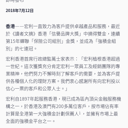
2018年7月12日
香港
——宏利一直致力為客戶提供卓越產品和服務，最近
於《讀者文摘》香港「信譽品牌大獎」中摘得雙金，連續
第15年蟬聯「保險公司組別」金獎，並成為「強積金組
別」的七連冠。
宏利香港首席行政總監萬士家表示：「宏利植根香港超過
一世紀。這次獲獎充分肯定宏利一眾員工及經銷團隊的專
業精神，他們努力不懈時刻了解客戶的需要，並為客戶提
供各種個人化的理財方案。我們衷心感謝所有向宏利投以
信心一票的客戶和公眾人士。」
宏利自1897年起服務香港，現已成為區內頂尖金融服務機
構之一，於香港及澳門有200多萬位客戶，按市場佔有率
計算是全港第一大強積金計劃保薦人
，並擁有市場上最
1
全面的強積金平台之一。