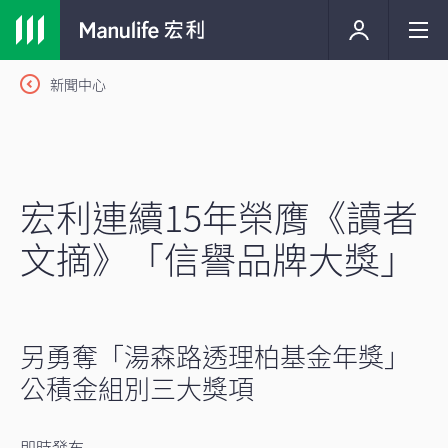
新聞中心
宏利連續15年榮膺《讀者
文摘》「信譽品牌大獎」
另勇奪「湯森路透理柏基金年獎」
公積金組別三大獎項
即時發布