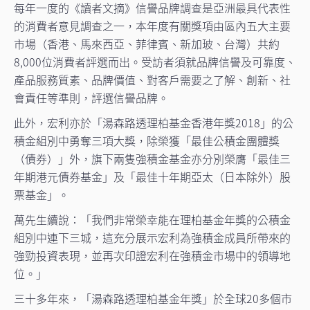
每年一度的《讀者文摘》信譽品牌調查是亞洲最具代表性
的消費者意見調查之一，本年度有關獎項由區內五大主要
市場（香港、馬來西亞、菲律賓、新加玻、台灣）共約
8,000位消費者評選而出。受訪者須就品牌信譽及可靠度、
產品服務質素、品牌價值、對客戶需要之了解、創新、社
會責任等準則，評選信譽品牌。
此外，宏利亦於「湯森路透理柏基金香港年獎2018」的公
積金組別中勇奪三項大獎，除榮獲「最佳公積金團體獎
（債券）」外，旗下兩隻強積金基金亦分別榮膺「最佳三
年期港元債券基金」及「最佳十年期亞太（日本除外）股
票基金」。
萬先生續說：「我們非常榮幸能在理柏基金年獎的公積金
組別中連下三城，這充分展示宏利為強積金成員所帶來的
強勁投資表現，並再次印證宏利在強積金市場中的領導地
位。」
三十多年來，「湯森路透理柏基金年獎」於全球20多個市