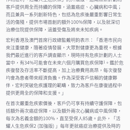
客戶提供周全而持續的保障，涵蓋癌症、心臟病和中風；
而且兼具一系列創新特色，包括為
危疾後嚴重影響日常生
活的傷殘，提供市場首創的額外100%保障，以及就深切
治療住院提供保障，涵蓋受傷及將來未知疾病。
宏利香港及澳門首席行政總監戴明鈞表示：「香港市民向
來注重健康，隨著疫情發展，大眾對健康更為重視。根據
我們最近進行的客戶調查顯示，現時持有危疾計劃的人士
當中，有34%可能會在未來六個月購買危疾保障
。鑑於危
1
疾復發及存活率不斷提高，加上治療費用高昂，每次復發
均會為患者帶來經濟負擔。作為深受客戶信賴的健康夥
伴，宏利突破危疾護理的範疇，致力為客戶在康復過程中
提供更周全的保障和支援
。」
在首次嚴重危疾索償後，客戶仍可享有持續守護保障，包
括額外兩次癌症保障，以及額外兩次心臟病或中風保障，
每次為名義金額的100%，直至受保人85歲。此外，「活
耀人生危疾保2 (加強版) 」每年更就癌症治療提供及時的