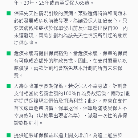
年、20年、25年或直至受保人65歲。
保障先天性情況引致的疾病。某些遺傳特質和問題未
必於發展成危疾前被發現。為讓受保人加倍安心，只
要該病徵和症狀於保單發出前及保單發出後首90日內
未獲發現，兩款計劃均為該先天性情況所引起的危疾
提供保障。
危疾來襲時提供保費豁免。當危疾來襲，保單的保費
有可能成為額外的財政負擔。因此，在支付嚴重危疾
賠償後，兩款計劃均會豁免基本計劃的所有未來保
費。
人壽保障兼享長期儲蓄。若受保人不幸身故，計劃會
支付相當於名義金額的100％作為身故賠償。兩款計劃
亦提供保證現金價值及期滿利益；此外，亦會在支付
首次嚴重危疾賠償、保單退保、保單期滿或受保人不
幸身故時（以較早出現者為準），派發一次性的非保
證終期紅利。
提供通脹加保權益以追上開支增加。為追上通脹步