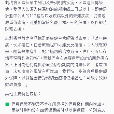
劃均會涵蓋保單中列明及未列明的疾病，涵蓋遠超傳染
病。受保人如須入住深切治療部連續三日或以上，即使是
計劃中列明的112種危疾及疾病以外的未知疾病、受傷或
嚴重傳染病，可獲相當於名義金額20%的保障，以作即時
財務支援。
宏利香港首席產品總監兼康健主管紀榮道表示：「某些疾
病，例如癌症，在治療過程中可能反反覆覆。令人欣慰的
是，隨著醫學進步，配合適切的治療方法，癌症的五年存
活率現時約為70%
。而我們今次為客戶所設計的新危疾方
4
案，正可為他們提供治療至康復期間的持續保障。考慮到
患上未知疾病的風險有所增加，我們進一步為客戶提供額
外保障，以減輕因接受深切治療和傷殘護理而可能引致的
財政負擔。」
其他主要特色包括：
保費保證不變及不會在所選擇的保費繳付期內增加。
兩款計劃均設有四個保費繳付期以供選擇，分別為10