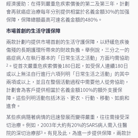
經濟援助：在得到嚴重危疾索償後的第二及第三年，計劃
會再就癌症治療每年分別提供相當於名義金額30%的加强
保障，保障總額最高可達名義金額的480%。
市場首創的生活守護保障
兩款計劃均提供市場首創的生活守護保障，以紓緩危疾後
傷殘的長期護理所帶來的財政負擔。舉例說，三分之一的
癌症病人在執行基本的「日常生活之活動」方面均需協助
。從首次嚴重危疾索償後180日起，如受保人連續180日
2
或以上無法自行進行六項列明「日常生活之活動」的其中
兩項或以上，並且在整個活動過程中需要他人從旁協助，
計劃會為客戶提供相當於名義金額100%的額外支援保
障。這些列明活動包括沐浴、更衣、行動、移動、如廁和
進食。
某些疾病隨著病情的迅速發展而變得嚴重，往往需接受深
切治療。例如，2003年大約有20%的SARS病人需入住醫
院的深切治療部
。有見及此，為進一步提供保障，兩款計
3