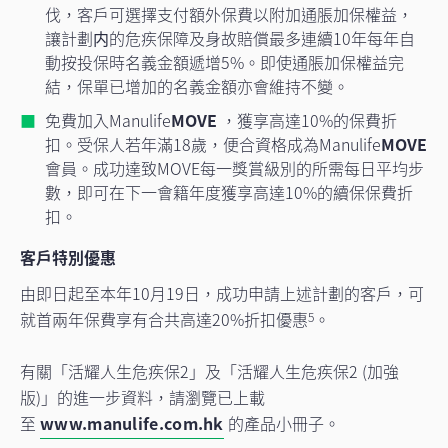
伐，客戶可選擇支付額外保費以附加通脹加保權益，
讓計劃内的危疾保障及身故賠償最多連續10年每年自
動按投保時名義金額遞增5%。即使通脹加保權益完
結，保單已增加的名義金額亦會維持不變。
免費加入Manulife
MOVE
，獲享高達10%的保費折
扣。受保人若年滿18歲，便合資格成為Manulife
MOVE
會員。成功達致MOVE每一獎賞級別的所需每日平均步
數，即可在下一會籍年度獲享高達10%的續保保費折
扣。
客戶特別優惠
由即日起至本年10月19日，成功申請上述計劃的客戶，可
就首兩年保費享有合共高達20%折扣優惠
。
5
有關「活耀人生危疾保2」及「活耀人生危疾保2 (加強
版)」的進一步資料，請瀏覽已上載
至
www.manulife.com.hk
的產品小冊子。