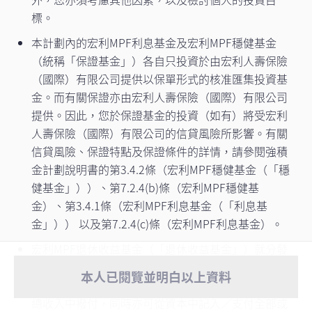
標。
本計劃內的宏利MPF利息基金及宏利MPF穩健基金
（統稱「保證基金」）各自只投資於由宏利人壽保險
（國際）有限公司提供以保單形式的核准匯集投資基
金。而有關保證亦由宏利人壽保險（國際）有限公司
提供。因此，您於保證基金的投資（如有）將受宏利
立即聯絡專家
人壽保險（國際）有限公司的信貸風險所影響。有關
信貸風險、保證特點及保證條件的詳情，請參閱強積
金計劃說明書的第3.4.2條（宏利MPF穩健基金（「穩
健基金」））、第7.2.4(b)條（宏利MPF穩健基
金）、第3.4.1條（宏利MPF利息基金（「利息基
金」）） 以及第7.2.4(c)條（宏利MPF利息基金）。
宏利MPF退休收益基金（「退休收益基金」）就分發
派息、派息頻次及派息金額／派息率概不提供任何保
重要通知
- 由2026年8月1日起，宏利客戶
本人已閱覽並明白以上資料
證。派息可從基金的已變現之資本增值、資本及／或
服務中心將實施新服務安排。如有任何強
查看更多
總收入中撥付，同時亦可從資本中記入／支付全部或
積金或職業退休計劃相關 ...