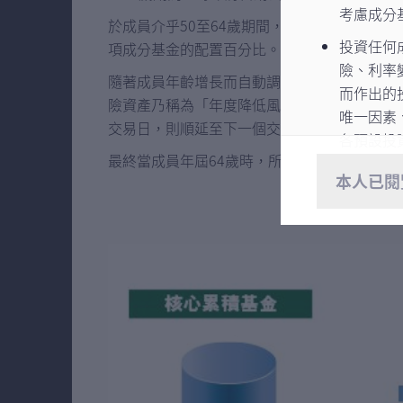
考慮成分
於成員介乎50至64歲期間，投資於預設投資
投資任何
項成分基金的配置百分比。有關調整將透過核
險、利率
隨著成員年齡增長而自動調整現有累算權益的
而作出的
險資產乃稱為「年度降低風險」。不論當時的
唯一因素
交易日，則順延至下一個交易日）自動執行。
各預設投
最終當成員年屆64歲時，所有累算權益及新供
一般投資
本人已閱
影響）。
部分成分
或會因其
場，會因
風險。
閣下應在
金」或「
（包括是
情況後作