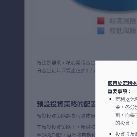
按法例要求，核心累積基金及65歲後基金的
分基金每年淨資產值的0.75%及0.2%。
適用於宏利退
重要事項：
宏利退休
預設投資策略的配置百分比與年
金，各分
劃，而每
預設投資策略將會根據成員的年齡投資於核心累
的投資。
在預設投資策略下，新供款（包括轉入款項）
投資涉及
至64歲期間，每年將自動套用新的百分比。