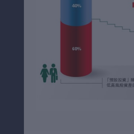
請緊記如
權益將根
在作出投
括風險因