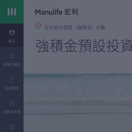
宏利退休精選（強積金）計劃
強積金預設投
產品
推廣及優惠
基金價格
服務及索償