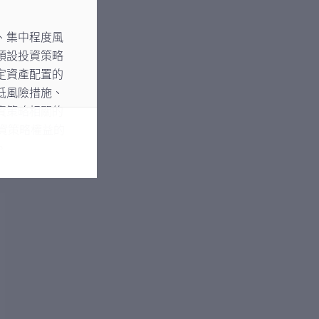
、集中程度風
預設投資策略
定資產配置的
低風險措施、
資策略相關的
資策略權益的
。
該等成分基金
投資於新興市
場風險及政治
擇「成分基
略」是否適合
在考慮閣下的