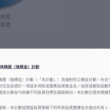
收費設有上限，管理費用及經常性實付開支分別不得高於這兩項成
休精選（強積金）計劃
精選（強積金）計劃（「本計劃」）為強制性公積金計劃，內含
度降低風險
別完全投資於一項或多項核准匯集投資基金及／或核准緊貼指數
項成分基金均具備不同投資目標及風險取向。本計劃亦提供根據
積基金及65歲後基金。
將自動按下表所列的配置百分比作投資。隨成員年齡增長並於50
風險，本計劃或預設投資策略下的所有投資選擇並非適合所有人