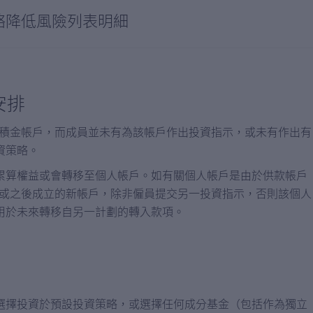
略降低風險列表明細
安排
新強積金帳戶，而成員並未有為該帳戶作出投資指示，或未有作出有
資策略。
累算權益或會轉移至個人帳戶。如有關個人帳戶是由於供款帳戶
1日或之後成立的新帳戶，除非僱員提交另一投資指示，否則該個人
用於未來轉移自另一計劃的轉入款項。
選擇投資於預設投資策略，或選擇任何成分基金（包括作為獨立