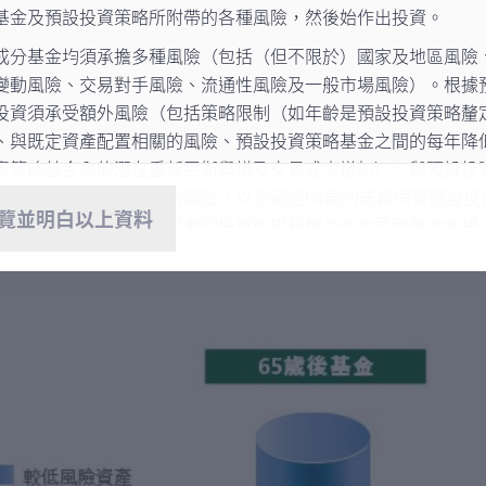
基金及預設投資策略所附帶的各種風險，然後始作出投資。
策略的現有累算權益亦將會每年自動調整，以符合下表所列於該兩
成分基金均須承擔多種風險（包括（但不限於）國家及地區風險
心累積基金及65歲後基金之間的基金轉換方式進行。
變動風險、交易對手風險、流通性風險及一般市場風險）。根據
投資以逐步減少投資於較高風險資產，並相應增加投資於較低風
投資須承受額外風險（包括策略限制（如年齡是預設投資策略釐
市場狀況如何，年度降低風險將會在成員生日當天（如該日並非
、與既定資產配置相關的風險、預設投資策略基金之間的每年降
資策略基金內的潛在重新平衡舉措及交易成本增加）、與預設投
款（包括轉入款項）將會投資於65歲後基金。
風險、提早提取和轉換的風險，以及超過64歲的成員保留預設投
覽並明白以上資料
投資回報並無保證，投資者的投資或累算權益或會蒙受重大虧損
基金可投資於單一國家或地區。相對於比較多元化的成分基金，
集中投資於單一國家或地區而承擔較高風險。部分成分基金並可
為監管、政治及／或經濟環境而承擔較高程度的流通性風險、市
作出投資選擇前，考慮閣下的風險承擔能力及財務狀況。閣下選
預設投資策略」時，閣下如對特定「成分基金」或「預設投資策
否符合閣下的投資目標）存疑，應尋求財務及／或專業意見，並
出最適合閣下的投資選擇。