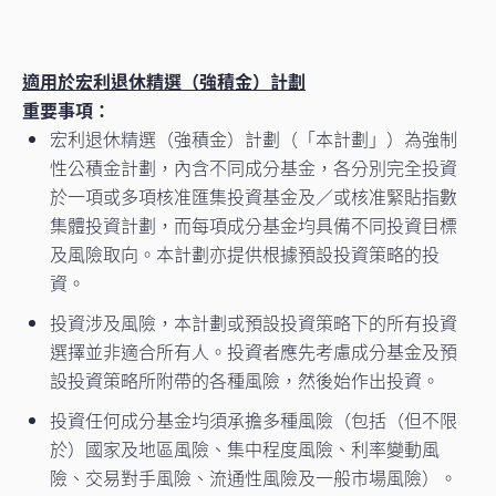
重要通知
適用於宏利退休精選（強積金）計劃
宏利退休精選﹙強積金﹚計劃 （「計劃」 ）經已於2025
重要事項：
年7月3日加入「積金易」平台(「積金易」)。所有有關強
宏利退休精選（強積金）計劃（「本計劃」）為強制
積金的行政工作已交由積金易處理，宏利退休精選﹙強
性公積金計劃，內含不同成分基金，各分別完全投資
積金﹚計劃的受託人銀聯信託有限公司 (“銀聯信託”)
於一項或多項核准匯集投資基金及／或核准緊貼指數
仍為上述計劃的受託人。您現可透過積金易管理您的強
集體投資計劃，而每項成分基金均具備不同投資目標
積金，而無須再向銀聯信託提交強積金行政指示。請參
及風險取向。本計劃亦提供根據預設投資策略的投
閱
致參與僱主及計劃成員的通知
資。
了解詳情 。
投資涉及風險，本計劃或預設投資策略下的所有投資
請注意，於2025年7月3日當日或之後透過銀聯信託提供
選擇並非適合所有人。投資者應先考慮成分基金及預
的原有方式所接收的強積金行政指示，將被拒絕受理。
設投資策略所附帶的各種風險，然後始作出投資。
投資任何成分基金均須承擔多種風險（包括（但不限
如對計劃行政服務有任何查詢，請致電積金易客戶服務
於）國家及地區風險、集中程度風險、利率變動風
熱線(852)183 2622 或到訪積金易服務中心。
險、交易對手風險、流通性風險及一般市場風險）。