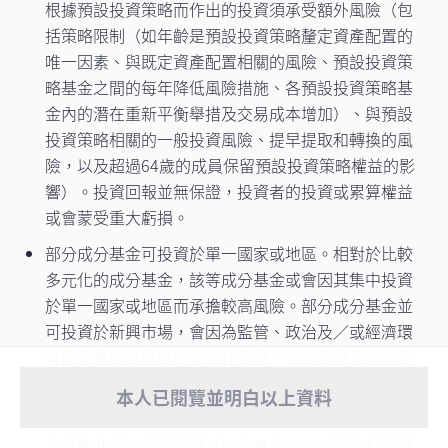
根據預設投資策略而作出的投資須承受額外風險（包
括策略限制（如年齡是預設投資策略釐定資產配置的
唯一因素、與既定資產配置相關的風險、預設投資策
略基金之間的每年降低風險措施、各預設投資策略基
金內的潛在重新平衡舉措及交易成本增加）、與預設
投資策略相關的一般投資風險、提早提取和轉換的風
險，以及超過64歲的成員保留預設投資策略權益的影
立即聯絡專家
響）。投資回報並無保證，投資者的投資或累算權益
或會蒙受重大虧損。
部分成分基金可投資於單一國家或地區。相對於比較
多元化的成分基金，該等成分基金或會因其集中投資
於單一國家或地區而承擔較高風險。部分成分基金並
可投資於新興市場，會因為監管、政治及／或經濟環
境而承擔較高程度的流通性風險、市場風險及政治風
險。
重要通知
- 由2026年8月1日起，宏利客戶
本人已閱覽並明白以上資料
本人已閱覽並明白以上資料
服務中心將實施新服務安排。如有任何強
閣下應在作出投資選擇前，考慮閣下的風險承擔能力
查看更多
積金或職業退休計劃相關 ...
及財務狀況。閣下選擇「成分基金」或「預設投資策