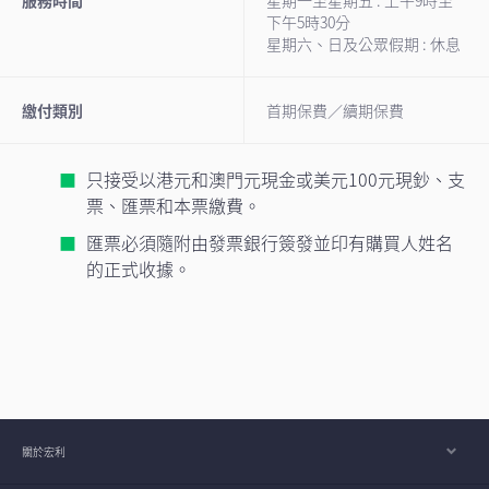
服務時間
星期一至星期五 : 上午9時至
下午5時30分
星期六、日及公眾假期 : 休息
繳付類別
首期保費／續期保費
只接受以港元和澳門元現金或美元100元現鈔、支
票、匯票和本票繳費。
匯票必須隨附由發票銀行簽發並印有購買人姓名
的正式收據。
關於宏利