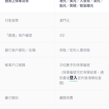
適用之保單貨幣
港元／美元／人民幣／澳元／
加元／英磅／新加坡元
付款貨幣
澳門元
「銀通」商戶編號
102
銀行商戶類別／名稱
保險／宏利人壽保險
帳單戶口號碼
10位數字的保單編號
（保單編號可於保單結單、通
登入
知書或
宏利香港網站查
閱）
繳付類別
續期保費