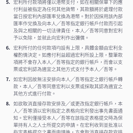
宏利所付款項將僅以港幣支付，如在相關保單下的應
付利益被指定為任何其他貨幣，其款額將於處理付款
當日按宏利內部匯率兌換為港幣。對於因採用該內部
匯率作兌換及向本人╱吾等指定銀行帳戶付款而引起
及與之相關的一切法律責任，本人╱吾等同意對宏利
予以免除，並就此向宏利作出彌償。
宏利所付的任何款項均設有上限，具體金額由宏利全
權酌情決定。如應付利益超過宏利所設上限，整筆款
項將不會存入本人╱吾等指定的銀行帳戶，而會以支
票或宏利認為適宜之其他方式支付予本人╱吾等。
如宏利因故無法安排向本人╱吾等指定之銀行帳戶轉
款，本人╱吾等同意宏利以支票或採取其認為適宜之
其他方式進行付款。
如欲取消直接存款安排及╱或更改指定銀行帳戶，本
人╱吾等須以宏利指定之表格向宏利發出事先書面通
知。宏利僅接受本人╱吾等在該指定表格提交時為保
單持有人之人士所提交的申請。在宏利收到並批准以
指定表格提交之書面申請後，方會取消直接存款安排