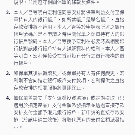
規限，並需遵守相關保單的條款及條件。
本人╱吾等明白宏利僅同意安排將保單利益支付至保
單持有人的銀行帳戶，如所述帳戶是聯名帳戶，直接
存款安排將不適用。本人╱吾等於申請表所述之銀行
帳戶號碼乃是本申請之時相關保單之保單持有人的銀
行帳戶號碼。本人╱吾等授予宏利在必要時與相關銀
行核對該銀行帳戶持有人詳細資料的權利。本人╱吾
等明白，宏利僅接受在香港設有分行之銀行機構的銀
行帳戶。
如保單其後被轉讓及╱或保單持有人有任何變更，宏
利則不會向指定銀行帳戶支付款項，宏利提供之直接
存款安排的相關服務將隨即終止。
如保單曾設立「支付派發投資選項」或定期提取（只
適用於指定產品）支付金額派發指示並透過直接存款
安排支付金額予港元銀行帳戶，新申請的直接存款安
排（於該申請生效後）將取代原有的支付金額派發指
示。