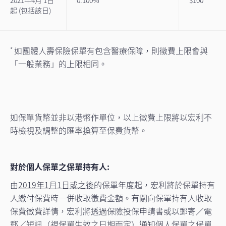
2021年4月 1日
0.100%
$100
起 (包括該日)
如團體人壽保險保單有包含醫療保障，則徵費上限會與
*
「一般業務」的上限相同。
如保單貨幣並非以港幣作單位，以上徵費上限將以宏利不
時檢視及調整的匯率換算至保費貨幣。
對於個人保單之保單持有人:
由
2019年1月1日或之後
的保單年度起，宏利將於保單持有
人繳付保費時一併收取徵費金額。有關向保單持有人收取
保費徵費詳情，宏利將透過保險投保申請書或以郵寄／電
郵／短訊（視保單生效之日期而定）通知個人保單之保單