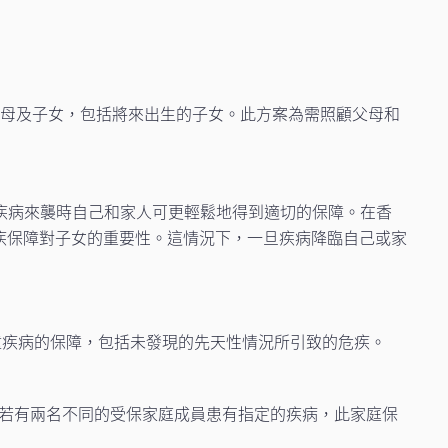
父母及子女，包括將來出生的子女。此方案為需照顧父母和
疾病來襲時自己和家人可更輕鬆地得到適切的保障。在香
危疾保障對子女的重要性。這情況下，一旦疾病降臨自己或家
兒童疾病的保障，包括未發現的先天性情況所引致的危疾。
美元）。若有兩名不同的受保家庭成員患有指定的疾病，此家庭保