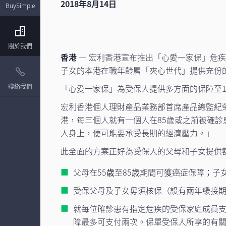
2018年8月14日
BuySimple
關於我們
香港
— 宏利香港宣布推出「心愛一家保」危
子女的本港在職年齡層「夾心世代」提供充份
聯絡我們
「心愛一家保」為受保人提供多方面的保障至10
宏利香港個人理財產品業務部首席產品總監紀
港，每三個人就有一個人在85歲或之前被確診
人身上，便可能要承受長期的經濟壓力。」
此全面的方案正好為受保人的父母和子女提供
父母在55歳至85歳期間可獲癌症保障；
受保父母及子女毋須核保（設有兩年緩接
就每位確診患有指定危疾的受保家庭成員支付名
障最多可支付兩次。保單受保人所享的有