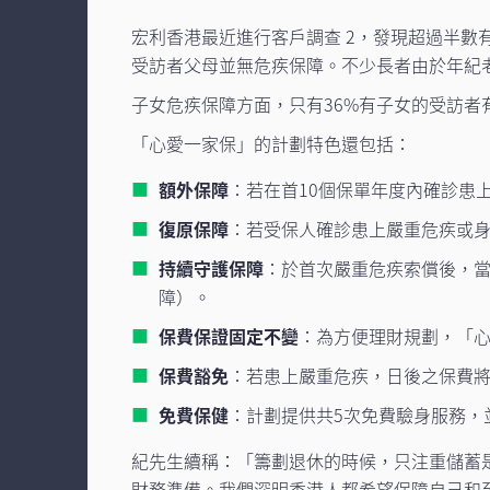
宏利香港最近進行客戶調查 2，發現超過半數
受訪者父母並無危疾保障。不少長者由於年紀
子女危疾保障方面，只有36%有子女的受訪者
「心愛一家保」的計劃特色還包括：
額外保障
：若在首10個保單年度內確診患
復原保障
：若受保人確診患上嚴重危疾或
持續守護保障
：於首次嚴重危疾索償後，當
障）。
保費保證固定不變
：為方便理財規劃，「
保費豁免
：若患上嚴重危疾，日後之保費
免費保健
：計劃提供共5次免費驗身服務，
紀先生續稱：「籌劃退休的時候，只注重儲蓄
財務準備。我們深明香港人都希望保障自己和