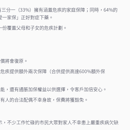
三分一（33%）擁有涵蓋危疾的家庭保障；同時，64%的
愛一家保」正好對症下藥。
擇一份覆蓋父母和子女的危疾計劃。
賠償將會復原。
危疾提供額外兩次保障（合供提供高達600%額外保
功能，還有通脹加保權益以供選擇，令客戶加倍安心。
持有人的合法配偶不幸身故，保費將獲豁免。
示，不少工作忙碌的市民大眾對家人不幸患上嚴重疾病欠缺