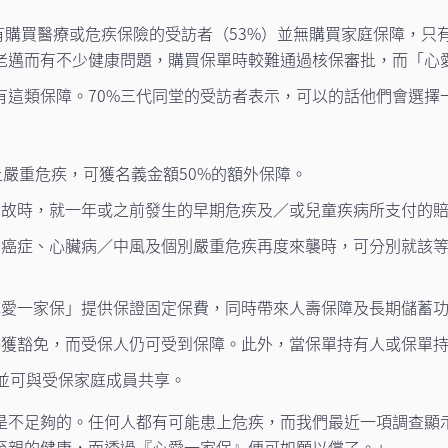
有購買醫療或危疾保險的受訪者（53%）並無購買家庭保障，只有
老邁而有不少健康問題，購買保單時較難通過核保審批，而「心
有這類保障。70%三代同堂的受訪者表示，可以的話他們會選
上嚴重危疾，可獲名義金額50%的額外保障。
身故時，就一年或之前發生的早期危疾及／或兒童疾病所支付的
癌症、心臟病／中風及個別嚴重危疾再度來襲時，可分別就該等
心愛一家保」提供保證固定保費，同時帶來人壽保障及長期儲蓄
將獲豁免，而受保人仍可受到保障。此外，當保單持有人或保單
並可與受保家庭成員共享。
是不足夠的。任何人都有可能患上危疾，而我們最近一項調查顯
至親的健康，而透過『心愛一家保』便可如願以償了。」