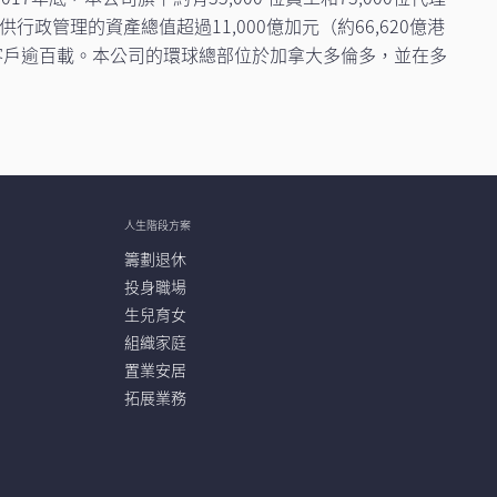
政管理的資產總值超過11,000億加元（約66,620億港
客戶逾百載。本公司的環球總部位於加拿大多倫多，並在多
人生階段方案
籌劃退休
投身職場
生兒育女
組織家庭
置業安居
拓展業務