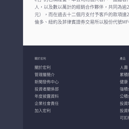
人，以及數以萬計的經銷合作夥伴，共同為逾2,6
元），而在過去十二個月支付予客戶的款項達
倫多、紐約及菲律賓證券交易所以股份代號MF
關於宏利
產品
關於宏利
人壽
管理層簡介
累積
新聞發佈中心
健康
投資者關係部
強積
年度披露資料
公積
企業社會責任
投資
加入宏利
投資
可扣