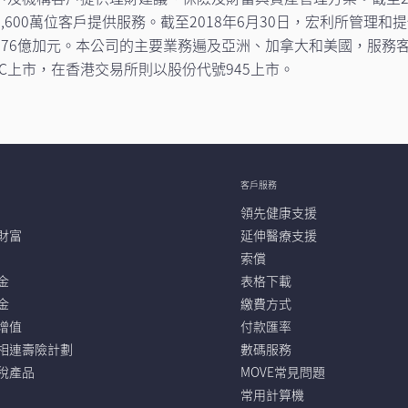
00萬位客戶提供服務。截至2018年6月30日，宏利所管理和提供行
276億加元。本公司的主要業務遍及亞洲、加拿大和美國，服務
C上市，在香港交易所則以股份代號945上市。
客戶服務
領先健康支援
財富
延伸醫療支援
索償
金
表格下載
金
繳費方式
增值
付款匯率
相連壽險計劃
數碼服務
稅產品
MOVE常見問題
常用計算機