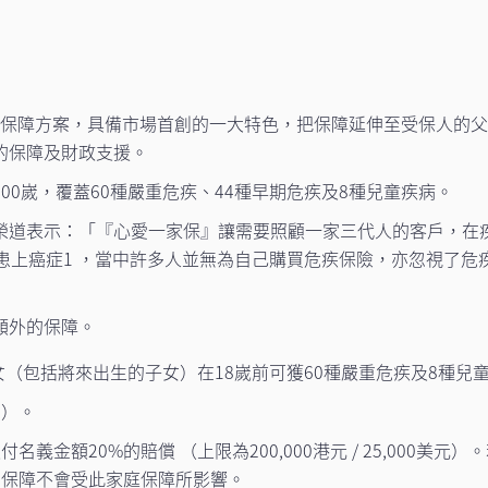
疾保障方案，具備市場首創的一大特色，把保障延伸至受保人的
的保障及財政支援。
0嵗，覆蓋60種嚴重危疾、44種早期危疾及8種兒童疾病。
榮道表示：「『心愛一家保』讓需要照顧一家三代人的客戶，在
患上癌症1 ，當中許多人並無為自己購買危疾保險，亦忽視了
額外的保障。
子女（包括將來出生的子女）在18嵗前可獲60種嚴重危疾及8種
期）。
義金額20%的賠償 （上限為200,000港元 / 25,000
關保障不會受此家庭保障所影響。