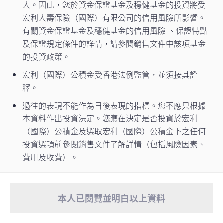
人。因此，您於資金保證基金及穩健基金的投資將受
宏利人壽保險（國際）有限公司的信用風險所影響。
有關資金保證基金及穩健基金的信用風險 、保證特點
及保證規定條件的詳情，請參閱銷售文件中該項基金
的投資政策。
宏利（國際）公積金受香港法例監管，並須按其詮
釋。
立即聯絡專家
過往的表現不能作為日後表現的指標。您不應只根據
本資料作出投資決定。您應在決定是否投資於宏利
（國際）公積金及選取宏利（國際）公積金下之任何
投資選項前參閱銷售文件了解詳情（包括風險因素、
費用及收費）。
重要通知
- 由2026年8月1日起，宏利客戶
本人已閱覽並明白以上資料
服務中心將實施新服務安排。如有任何強
查看更多
積金或職業退休計劃相關 ...