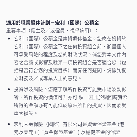
適用於職業退休計劃－宏利（國際）公積金
重要事項（僱主及／或僱員，視乎適用）：
宏利（國際）公積金是集資退休基金。您應在投資於
宏利（國際）公積金下之任何投資組合前，衡量個人
可承受風險的程度及您的財政狀況。倘您對本文件內
容之含義或影響及就某一項投資組合是否適合您（包
括是否符合您的投資目標）而有任何疑問，請徵詢獨
立財務及／或專業人士的意見。
投資涉及風險。您應了解所作投資可能受市場波動影
響，所作投資的價值可升亦可 跌，因此於贖回時實際
所得的金額亦有可能低於原來所作的投資，因而蒙受
重大損失。
宏利人壽保險（國際）有限公司是資金保證基金 (港
元及美元 ) (“資金保證基金”) 及穩健基金的保證