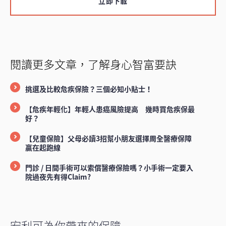
立即下載
閱讀更多文章，了解身心智富要訣
挑選及比較危疾保險？三個必知小貼士！
【危疾年輕化】年輕人患癌風險提高 幾時買危疾保最
好？
【兒童保險】父母必讀3招幫小朋友選擇周全醫療保障
贏在起跑線
門診 / 日間手術可以索償醫療保險嗎？小手術一定要入
院過夜先有得Claim?
宏利可為你帶來的保障