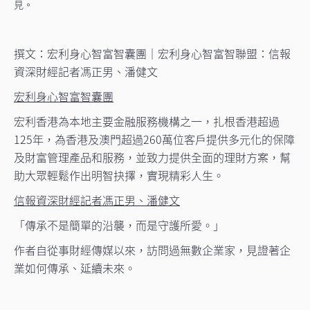
見。
撰文：宏利身心智富智囊團｜宏利身心智富智聯盟：信報
資深財經記者馮正男、潘健文
宏利身心智富智囊團
宏利香港為本地主要金融服務機構之一，扎根香港超過
125年，為香港及澳門超過260萬位客戶提供多元化的保障
及財富管理產品和服務，並致力提供全面的理財方案，幫
助大眾輕鬆作出明智抉擇，實現精彩人生。
信報資深財經記者馮正男、潘健文
「傳承不是簡單的沿襲，而是守護所愛。」
作者自從事財經傳媒以來，訪問過無數企業家，見證著企
業如何傳承、延續未來。