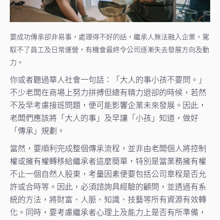
要成功傳承卻非易事，處理得不好的話，繼承人無法融入企業，駕
馭不了員工及日常運營，有機會最終令公司逐漸失去發展方向及動
力。
你或者聽過華人社會一句話：「大人的事小孩不要問。」
不少老闆在商場上努力拼搏但總有精力退卻的時候，若然
不及早考慮接班問題，便可能影響企業未來發展。因此，
老闆們應該將「大人的事」及早讓「小孩」知道，做好
「傳承」規劃。
當然，要順利完成整個傳承流程，並非由老闆個人將控制
權或擁有權轉移給繼承者這麼簡單，特別是當業務擁有權
不止一個自然人股東，考量因素便要包括公司章程是否允
許或合時等。因此，必須諮詢具經驗的顧問，並透過有系
統的方法，將財富、人脈、知識、技藝等所有資源有效轉
化。同時，要考慮繼承者心理上及能力上是否有所準備，