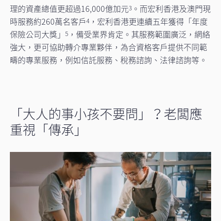
理的資產總值更超過16,000億加元
。而宏利香港及澳門現
3
時服務約260萬名客戶
，宏利香港更連續五年獲得「年度
4
保險公司大獎」
，備受業界肯定。其服務範圍廣泛，網絡
5
強大，更可協助轉介專業夥伴，為合資格客戶提供不同範
疇的專業服務，例如信託服務、稅務諮詢、法律諮詢等。
「大人的事小孩不要問」？老闆應
重視「傳承」