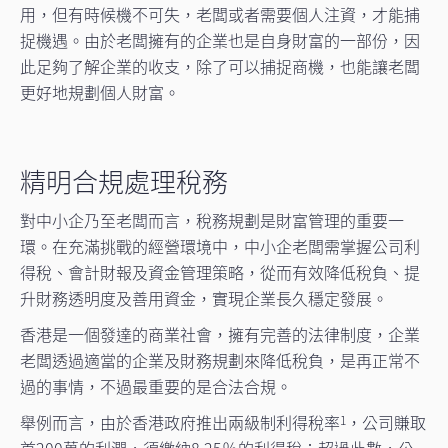
用，但有時候機不可失，老闆或者需要個人注資，才能捕
捉機遇。由於老闆擁有的企業也是自身財富的一部份，因
此足夠了解企業的收支，除了可以捕捉商機，也能讓老闆
更好地規劃個人財富。
精明合規處理稅務
對中小企乃至老闆而言，稅務規劃是財富管理的重要一
環。在充滿挑戰的經營環境中，中小企老闆需掌握公司利
得稅、會計財報及資金管理策略，從而有效降低稅負、提
升財務透明度及善用資金，實現企業長久穩定發展。
香港是一個發達的商業社會，擁有完善的法律制度，企業
老闆透過適當的企業及財務規劃來降低稅負，是再正常不
過的事情，不過最重要的是合法合規。
舉例而言，由於香港政府推出兩級制利得稅率
，公司賺取
1
首200萬的利潤，須繳納8.25％的利得稅；超過此數，公