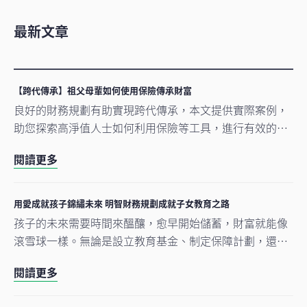
最新文章
【跨代傳承】祖父母輩如何使用保險傳承財富
良好的財務規劃有助實現跨代傳承，本文提供實際案例，
助您探索高淨值人士如何利用保險等工具，進行有效的跨
代財富傳承，以確保孫輩順利繼成家庭資產。
閱讀更多
用愛成就孩子錦繡未來 明智財務規劃成就子女教育之路
孩子的未來需要時間來醞釀，愈早開始儲蓄，財富就能像
滾雪球一樣。無論是設立教育基金、制定保障計劃，還是
為留學做準備，每一步規劃都是愛的延續。
閱讀更多