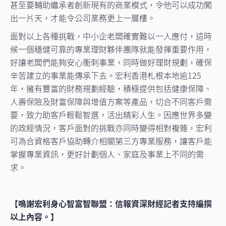
甚至要輔助繼承者創新現有的商業模式，令他可以成功闖
出一片天，才能令公司業務更上一層樓。
面對以上各種挑戰，中小企老闆確實難以一人應付，這時
候一個穩健可靠的專業理財夥伴團隊就能發揮重要作用，
好讓老闆們能夠安心衝刺事業，同時做好理財規劃，確保
辛苦建立的事業能傳承下去。宏利香港札根本地逾125
年，擁有豐富的財務規劃經驗，積極提供包括健康保障、
人壽保險及財富保障與增值方案等產品，切合不同客戶需
要，致力助客戶輕鬆智選，活出精彩人生。因應世界多變
的政經情況，客戶面對的挑戰亦同時變得相對複雜，宏利
可為合資格客戶協助轉介相關第三方專業服務，讓客戶能
掌握專業資訊，更好計劃個人、家庭及事業上不同的需
求。
【鳴謝宏利身心智富智聯盟：信報資深財經記者支持編撰
以上內容。】