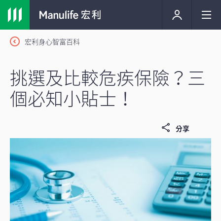
宏利身心智富百科
挑選及比較危疾保險？三
個必知小貼士！
分享